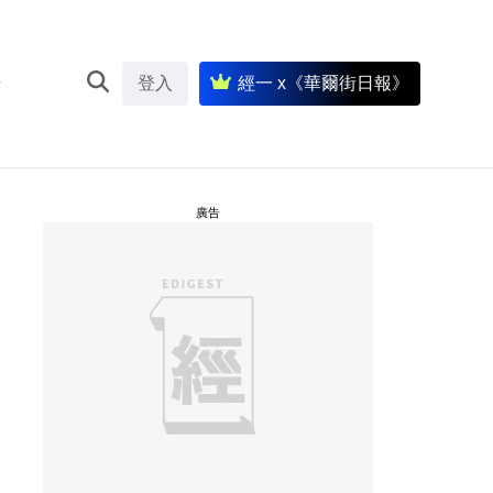
登入
經一 x《華爾街日報》
廣告