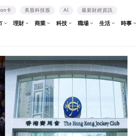
mon卡
美股科技股
AI
最新財經資訊
市
理財
商業
科技
職場
生活
時事