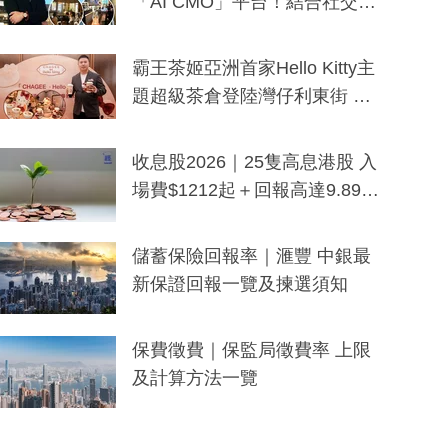
「AI CMO」平台！結合社交聆
聽與廣東話大模型 助中小企數
分鐘生成「貼地」宣傳短片
霸王茶姬亞洲首家Hello Kitty主
題超級茶倉登陸灣仔利東街 推
出首創「伯爵紅茶色」Hello Kitt
y及香港限定特調系列
收息股2026｜25隻高息港股 入
場費$1212起＋回報高達9.89
厘！持續更新
儲蓄保險回報率｜滙豐 中銀最
新保證回報一覽及揀選須知
保費徵費｜保監局徵費率 上限
及計算方法一覽