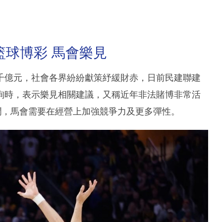
籃球博彩 馬會樂見
千億元，社會各界紛紛獻策紓緩財赤，日前民建聯建
詢時，表示樂見相關建議，又稱近年非法賭博非常活
潤，馬會需要在經營上加強競爭力及更多彈性。