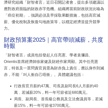
濟研究組織「財智者言」近日召開記者會，提出多項建議以
應對政府面臨的財政赤字危機。組織將當前財政狀況比喻為
「癌症初期」，強調必須及早採取果斷措施，包括高官減
薪、優化稅制及恢復勾地政策等，以穩定經濟並提升競爭
力。
財政預算案2025｜高官帶頭減薪，共度
時艱
「財智者言」成員包括發起人任亮憲、學者袁彌昌、
Orientis首席經濟師徐家健及財經作家周顯。其中任亮憲
言，特首及一眾問責官員需為財赤負上責任，應以身作則滅
赤，不能「叫人衝自己唔衝」。具體建議包括：
行政長官月薪約47萬、司長及副司長6人月薪約40
萬﹐若減薪20%，料一年可節省近680萬元。
局長、副局長、首長級公務員及立法會議員等，若減
薪15%，料一年可節省3700萬元。