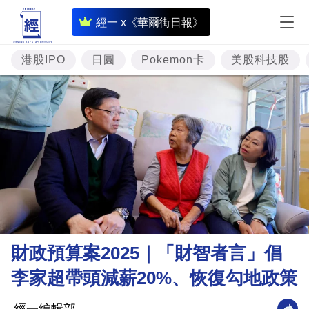
即
經一 x《華爾街日報》
時
財
港股IPO
日圓
Pokemon卡
美股科技股
經
專
題
投
資
樓
市
理
財政預算案2025｜「財智者言」倡
財
李家超帶頭減薪20%、恢復勾地政策
商
業