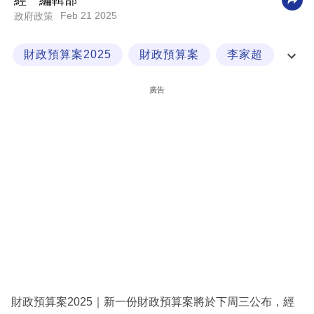
經一編輯部
Feb 21 2025
政府政策
科
技
財政預算案2025
財政預算案
李家超
職
減薪
場
廣告
生
活
時
事
專
欄
訂
閱
專
財政預算案2025｜新一份財政預算案將於下周三公布，經
區