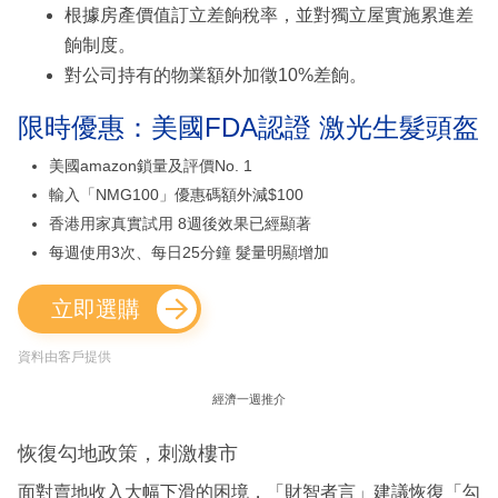
根據房產價值訂立差餉稅率，並對獨立屋實施累進差
餉制度。
對公司持有的物業額外加徵10%差餉。
限時優惠：美國FDA認證 激光生髮頭盔
美國amazon鎖量及評價No. 1
輸入「NMG100」優惠碼額外減$100
香港用家真實試用 8週後效果已經顯著
每週使用3次、每日25分鐘 髮量明顯增加
立即選購
資料由客戶提供
經濟一週推介
恢復勾地政策，刺激樓市
面對賣地收入大幅下滑的困境，「財智者言」建議恢復「勾