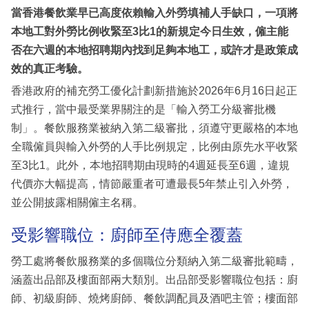
當香港餐飲業早已高度依賴輸入外勞填補人手缺口，一項將
本地工對外勞比例收緊至3比1的新規定今日生效，僱主能
否在六週的本地招聘期內找到足夠本地工，或許才是政策成
效的真正考驗。
香港政府的補充勞工優化計劃新措施於2026年6月16日起正
式推行，當中最受業界關注的是「輸入勞工分級審批機
制」。餐飲服務業被納入第二級審批，須遵守更嚴格的本地
全職僱員與輸入外勞的人手比例規定，比例由原先水平收緊
至3比1。此外，本地招聘期由現時的4週延長至6週，違規
代價亦大幅提高，情節嚴重者可遭最長5年禁止引入外勞，
並公開披露相關僱主名稱。
受影響職位：廚師至侍應全覆蓋
勞工處將餐飲服務業的多個職位分類納入第二級審批範疇，
涵蓋出品部及樓面部兩大類別。出品部受影響職位包括：廚
師、初級廚師、燒烤廚師、餐飲調配員及酒吧主管；樓面部