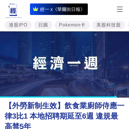
即
經一 x《華爾街日報》
時
財
港股IPO
日圓
Pokemon卡
美股科技股
經
專
題
投
資
樓
市
理
【外勞新制生效】飲食業廚師侍應一
財
律3比1 本地招聘期延至6週 違規最
商
高禁5年
業