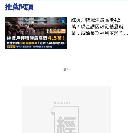
推薦閱讀
綜援戶轉職津最高獎4.5
萬！現金誘因鼓勵基層就
業，戒除長期福利依賴？鄧
家彪：今次計劃是好事，精
準扶貧助單親家庭
廣告