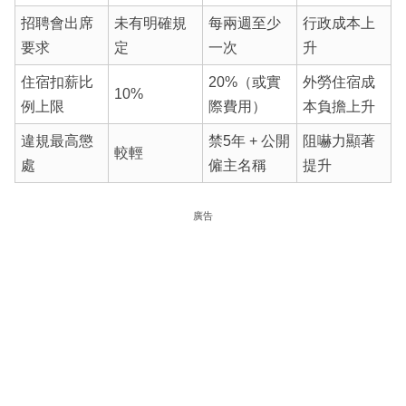
招聘會出席
未有明確規
每兩週至少
行政成本上
要求
定
一次
升
住宿扣薪比
20%（或實
外勞住宿成
10%
例上限
際費用）
本負擔上升
違規最高懲
禁5年 + 公開
阻嚇力顯著
較輕
處
僱主名稱
提升
廣告