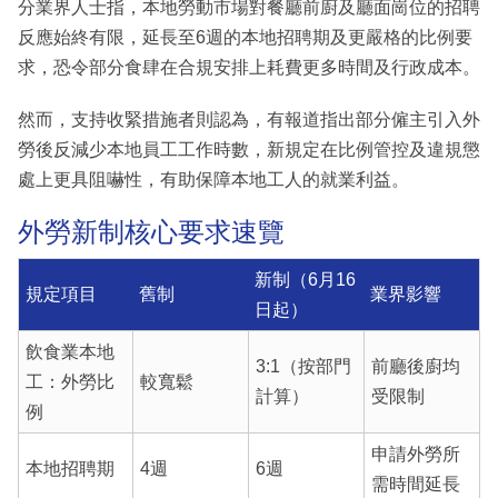
分業界人士指，本地勞動市場對餐廳前廚及廳面崗位的招聘
反應始終有限，延長至6週的本地招聘期及更嚴格的比例要
求，恐令部分食肆在合規安排上耗費更多時間及行政成本。
然而，支持收緊措施者則認為，有報道指出部分僱主引入外
勞後反減少本地員工工作時數，新規定在比例管控及違規懲
處上更具阻嚇性，有助保障本地工人的就業利益。
外勞新制核心要求速覽
新制（6月16
規定項目
舊制
業界影響
日起）
飲食業本地
3:1（按部門
前廳後廚均
工：外勞比
較寬鬆
計算）
受限制
例
申請外勞所
本地招聘期
4週
6週
需時間延長