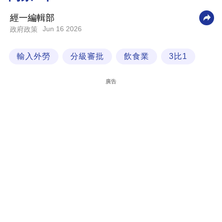
科
經一編輯部
技
Jun 16 2026
政府政策
職
輸入外勞
分級審批
飲食業
3比1
場
生
廣告
活
時
事
專
欄
訂
閱
專
區