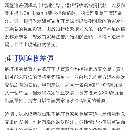
新盤追差價成為市場關注點，繼銀行收緊按揭貸款，以及向
業主提出Call Loan（要求提前還款）的情況引發了廣泛關
注。這一趨勢對新盤買家尤其是採用建築期付款的買家產生
了顯著的負面影響。由於銀行收緊按揭政策，估價不足的情
況越來越多，導致買家無法借到預期的金額，不得不退出市
場，甚至出現撻訂的情況。
撻訂與追收差價
撻訂指的是買方在簽訂正式買賣合約後決定放棄交易，賣方
則可能以較低的價格重售該單位，並向原先的買方追收兩次
交易之間的差價。舉例來說，如果一名買家以1,000萬元購
入一個單位，但最終決定終止交易，賣方後來以800萬元售
出該單位，賣方可以向該買家追收200萬元的差價。
近期，洪水橋新盤出現了撻訂買家被發展商追收差價和利息
支出的案例，引起市場的廣泛關注。這種情況不僅讓買家面
臨更大的經濟壓力，也使市場對新盤銷售的前景感到擔憂。