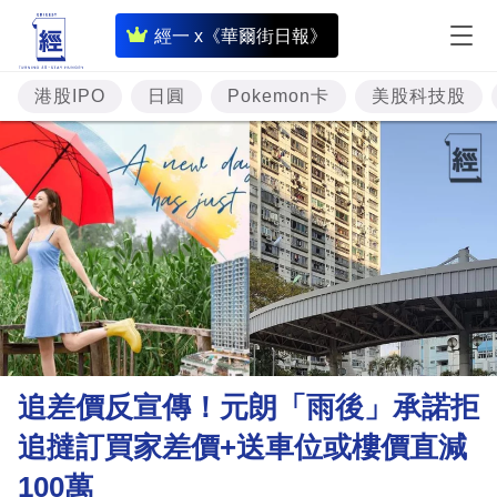
即
經一 x《華爾街日報》
時
財
港股IPO
日圓
Pokemon卡
美股科技股
經
專
題
投
資
樓
市
理
追差價反宣傳！元朗「雨後」承諾拒
財
追撻訂買家差價+送車位或樓價直減
商
100萬
業