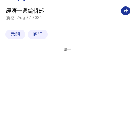
科
經濟一週編輯部
技
Aug 27 2024
新盤
職
元朗
撻訂
場
生
廣告
活
時
事
專
欄
訂
閱
專
區