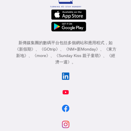
新傳媒集團的數碼平台包括多個網站和應用程式，如
《新假期》
、
《GOtrip》
、
《NM+新Monday》
、
《東方
新地》
、
《more》
、
《Sunday Kiss 親子童萌》
、
《經
濟一週》
。