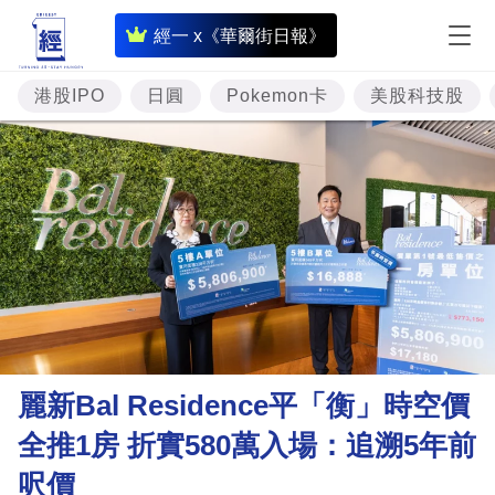
即
經一 x《華爾街日報》
時
財
港股IPO
日圓
Pokemon卡
美股科技股
經
專
題
投
資
樓
市
理
麗新Bal Residence平「衡」時空價
財
全推1房 折實580萬入場：追溯5年前
商
呎價
業