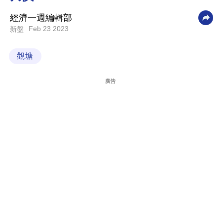
科
經濟一週編輯部
技
Feb 23 2023
新盤
職
觀塘
場
生
廣告
活
時
事
專
欄
訂
閱
專
區