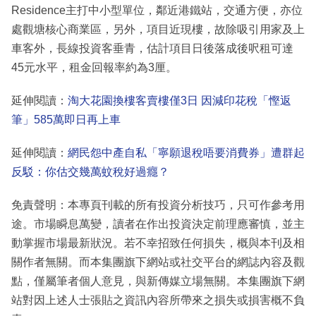
Residence主打中小型單位，鄰近港鐵站，交通方便，亦位
處觀塘核心商業區，另外，項目近現樓，故除吸引用家及上
車客外，長線投資客垂青，估計項目日後落成後呎租可達
45元水平，租金回報率約為3厘。
延伸閱讀：
淘大花園換樓客賣樓僅3日 因減印花稅「慳返
筆」585萬即日再上車
延伸閱讀：
網民怨中產自私「寧願退稅唔要消費券」遭群起
反駁：你估交幾萬蚊稅好過癮？
免責聲明：本專頁刊載的所有投資分析技巧，只可作參考用
途。市場瞬息萬變，讀者在作出投資決定前理應審慎，並主
動掌握市場最新狀況。若不幸招致任何損失，概與本刊及相
關作者無關。而本集團旗下網站或社交平台的網誌內容及觀
點，僅屬筆者個人意見，與新傳媒立場無關。本集團旗下網
站對因上述人士張貼之資訊內容所帶來之損失或損害概不負