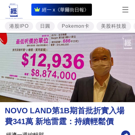
即
經一 x《華爾街日報》
時
財
港股IPO
日圓
Pokemon卡
美股科技股
經
專
題
投
資
樓
市
理
NOVO LAND第1B期首批折實入場
財
費341萬 新地雷霆：持續輕鬆價
商
業