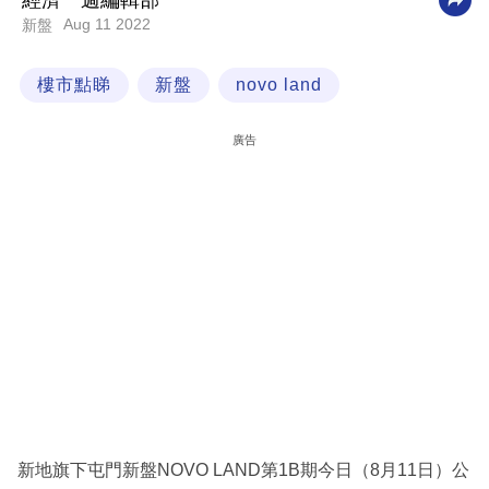
經濟一週編輯部
Aug 11 2022
新盤
科
技
樓市點睇
新盤
novo land
職
場
廣告
生
活
時
事
專
欄
訂
閱
專
新地旗下屯門新盤NOVO LAND第1B期今日（8月11日）公
區