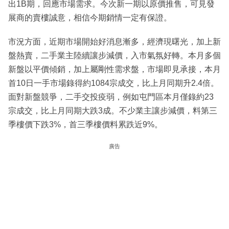
出1B期，回應市場需求。今次新一期以原價推售，可見發
展商的賣樓誠意，相信今期銷情一定有保證。
市況方面，近期市場開始好消息漸多，經濟現曙光，加上新
盤熱賣，二手業主陸續讓步減價，入市氣氛好轉。本月多個
新盤以平價傾銷，加上屬剛性需求盤，市場即見承接，本月
首10日一手市場錄得約1084宗成交，比上月同期升2.4倍。
面對新盤競爭，二手交投疫弱，例如屯門區本月僅錄約23
宗成交，比上月同期大跌3成。不少業主讓步減價，料第三
季樓價下跌3%，首三季樓價料累跌近9%。
廣告