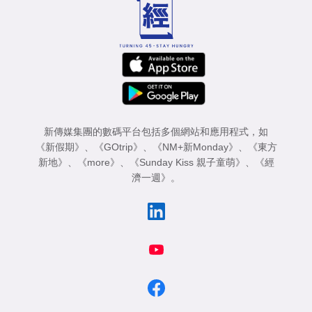
新傳媒集團的數碼平台包括多個網站和應用程式，如
《新假期》
、
《GOtrip》
、
《NM+新Monday》
、
《東方
新地》
、
《more》
、
《Sunday Kiss 親子童萌》
、
《經
濟一週》
。