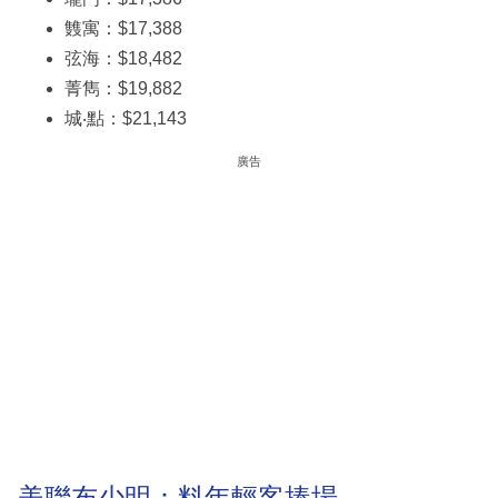
䨇寓：$17,388
弦海：$18,482
菁雋：$19,882
城‧點：$21,143
廣告
美聯布少明：料年輕客捧場