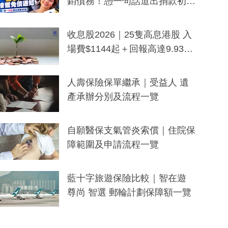
銷債務！憑一句話道出捐款初
衷：加州26萬人接獲免債通知、
一度被誤當詐騙手段
收息股2026｜25隻高息港股 入
場費$1144起＋回報高達9.93
厘！持續更新
人壽保險保單繼承｜受益人 遺
產承辦分別及流程一覽
自願醫保支氣管炎索償｜住院保
障範圍及申請流程一覽
藍十字旅遊保險比較｜智在遊
尊尚 智選 郵輪計劃保障額一覽