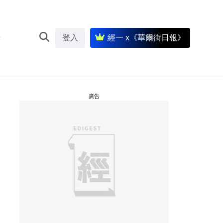
登入
經一 x《華爾街日報》
廣告