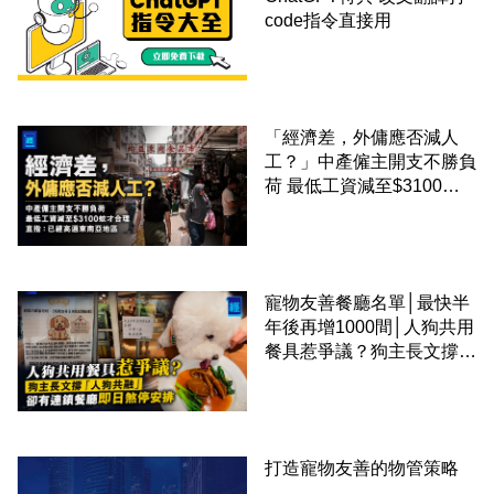
code指令直接用
「經濟差，外傭應否減人
工？」中產僱主開支不勝負
荷 最低工資減至$3100蚊
才合理：已經高過東南亞地
區
寵物友善餐廳名單│最快半
年後再增1000間│人狗共用
餐具惹爭議？狗主長文撐
「人狗共融」 卻有連鎖餐
廳即日煞停安排
打造寵物友善的物管策略