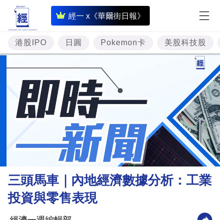
即
經一 x《華爾街日報》
時
財
港股IPO
日圓
Pokemon卡
美股科技股
經
專
題
投
資
樓
市
理
三頭馬車｜內地經濟數據分析：工業
財
投資與零售表現
商
業