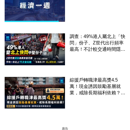
調查：49%港人屬北上「快
閃」份子、Z世代出行頻率
最高！不計較交通時間隱形
成本 跨境擁抱大灣區生活
圈
綜援戶轉職津最高獎4.5
萬！現金誘因鼓勵基層就
業，戒除長期福利依賴？鄧
家彪：今次計劃是好事，精
準扶貧助單親家庭
廣告