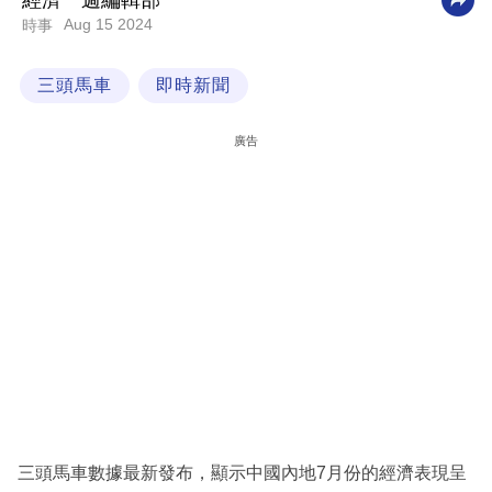
經濟一週編輯部
Aug 15 2024
時事
科
技
三頭馬車
即時新聞
職
場
廣告
生
活
時
事
專
欄
訂
閱
專
三頭馬車數據最新發布，顯示中國內地7月份的經濟表現呈
區