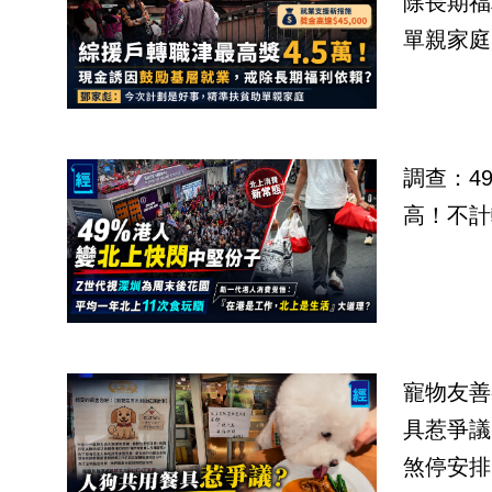
除長期福
單親家庭
調查：4
高！不計
寵物友善
具惹爭議
煞停安排