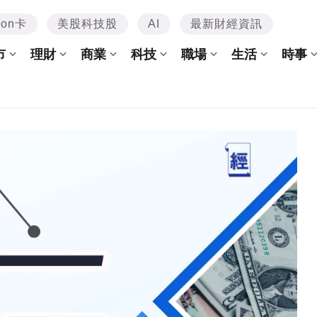
mon卡
美股科技股
AI
最新財經資訊
市
理財
商業
科技
職場
生活
時事