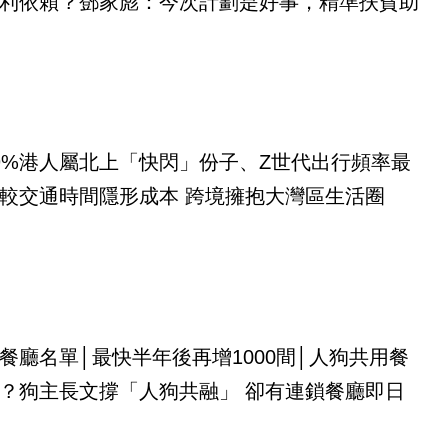
利依賴？鄧家彪：今次計劃是好事，精準扶貧助
9%港人屬北上「快閃」份子、Z世代出行頻率最
較交通時間隱形成本 跨境擁抱大灣區生活圈
餐廳名單│最快半年後再增1000間│人狗共用餐
？狗主長文撐「人狗共融」 卻有連鎖餐廳即日