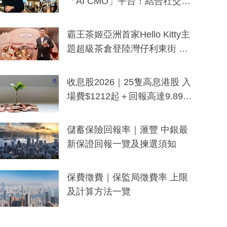
「AI CMO」平台！結合社交聆
聽與廣東話大模型 助中小企數
分鐘生成「貼地」宣傳短片
霸王茶姬亞洲首家Hello Kitty主
題超級茶倉登陸灣仔利東街 推
出首創「伯爵紅茶色」Hello Kitt
y及香港限定特調系列
收息股2026｜25隻高息港股 入
場費$1212起＋回報高達9.89
厘！持續更新
儲蓄保險回報率｜滙豐 中銀最
新保證回報一覽及揀選須知
保費徵費｜保監局徵費率 上限
及計算方法一覽