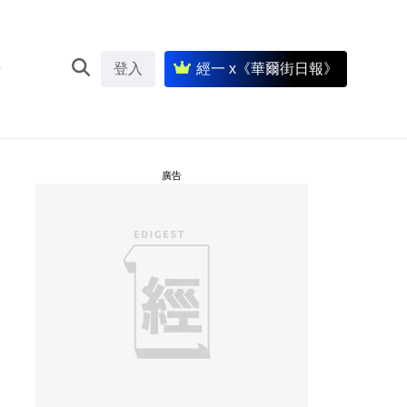
登入
經一 x《華爾街日報》
廣告