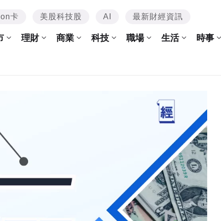
mon卡
美股科技股
AI
最新財經資訊
市
理財
商業
科技
職場
生活
時事