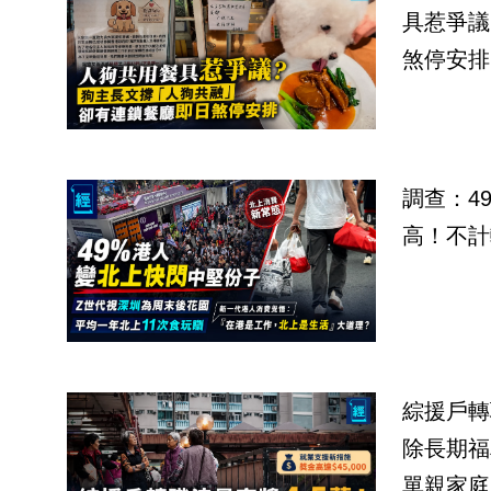
具惹爭議
煞停安排
調查：4
高！不計
綜援戶轉
除長期福
單親家庭