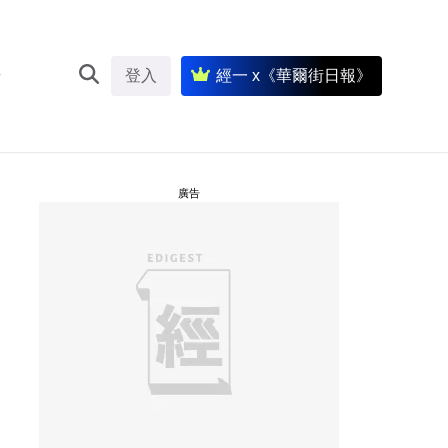
登入
經一 x《華爾街日報》
廣告