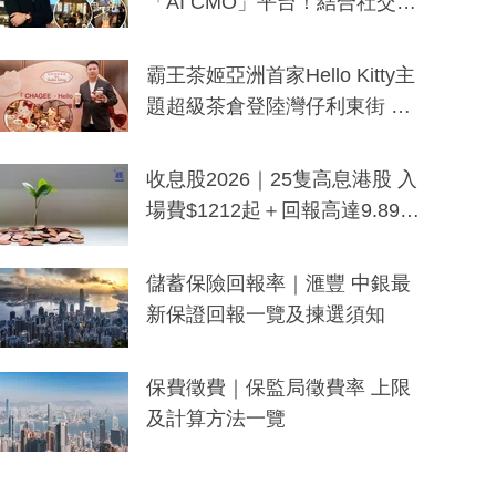
「AI CMO」平台！結合社交聆
聽與廣東話大模型 助中小企數
分鐘生成「貼地」宣傳短片
霸王茶姬亞洲首家Hello Kitty主
題超級茶倉登陸灣仔利東街 推
出首創「伯爵紅茶色」Hello Kitt
y及香港限定特調系列
收息股2026｜25隻高息港股 入
場費$1212起＋回報高達9.89
厘！持續更新
儲蓄保險回報率｜滙豐 中銀最
新保證回報一覽及揀選須知
保費徵費｜保監局徵費率 上限
及計算方法一覽