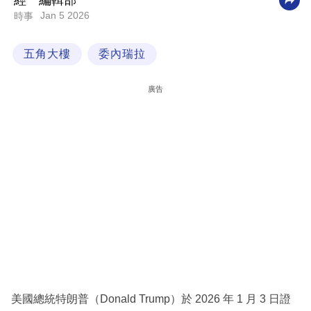
經一編輯部
Jan 5 2026
時事
科
技
五角大樓
委內瑞拉
職
場
廣告
生
活
時
事
專
欄
訂
閱
專
美國總統特朗普（Donald Trump）於 2026 年 1 月 3 日證
區