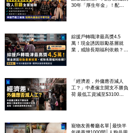
30年「厚生年金」！配偶
申請快變慢 趕絕境外土豪
課金移居
綜援戶轉職津最高獎4.5
萬！現金誘因鼓勵基層就
業，戒除長期福利依賴？鄧
家彪：今次計劃是好事，精
準扶貧助單親家庭
「經濟差，外傭應否減人
工？」中產僱主開支不勝負
荷 最低工資減至$3100蚊
才合理：已經高過東南亞地
區
寵物友善餐廳名單│最快半
年後再增1000間│人狗共用