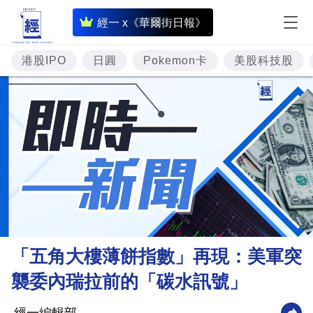
即
經一 x《華爾街日報》
時
財
港股IPO
日圓
Pokemon卡
美股科技股
經
專
題
投
資
樓
市
理
「五角大樓薄餅指數」再現：美軍突
財
襲委內瑞拉前的「碳水訊號」
商
業