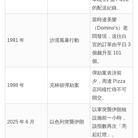
的配送紀錄。
當時達美樂
（Domino’s）老
闆發現，送往白
1991 年
沙漠風暴行動
宮的訂單由平日 3
個飆升至 101
個。
彈劾案表決前
夕，周邊 Pizza
1998 年
克林頓彈劾案
店同樣忙得不可
開交。
以軍突襲伊朗核
設施前一小時，
2025 年 6 月
以色列突襲伊朗
該指數再次「亮
起紅燈」。