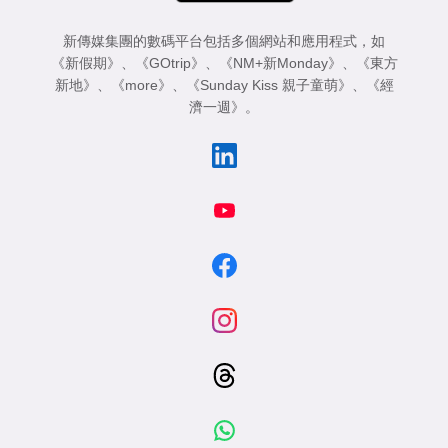
新傳媒集團的數碼平台包括多個網站和應用程式，如
《新假期》
、
《GOtrip》
、
《NM+新Monday》
、
《東方
新地》
、
《more》
、
《Sunday Kiss 親子童萌》
、
《經
濟一週》
。