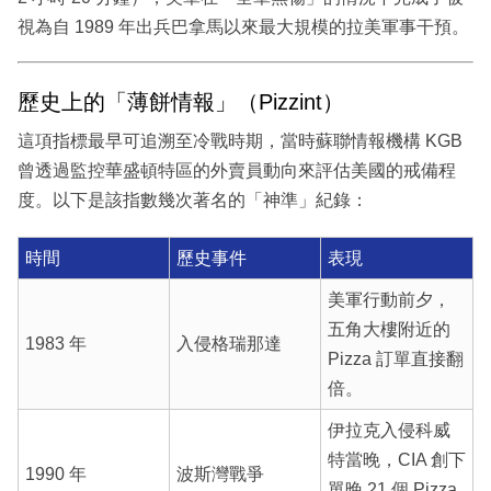
視為自 1989 年出兵巴拿馬以來最大規模的拉美軍事干預。
歷史上的「薄餅情報」（Pizzint）
這項指標最早可追溯至冷戰時期，當時蘇聯情報機構 KGB
曾透過監控華盛頓特區的外賣員動向來評估美國的戒備程
度。以下是該指數幾次著名的「神準」紀錄：
時間
歷史事件
表現
美軍行動前夕，
五角大樓附近的
1983 年
入侵格瑞那達
Pizza 訂單直接翻
倍。
伊拉克入侵科威
特當晚，CIA 創下
1990 年
波斯灣戰爭
單晚 21 個 Pizza