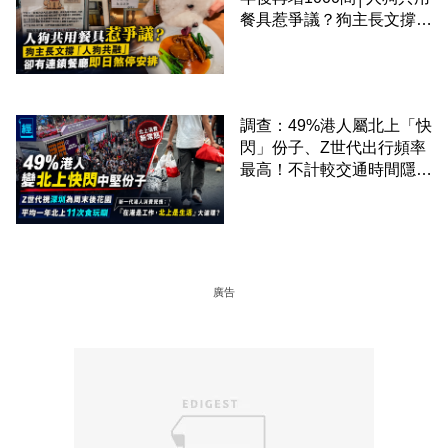
餐具惹爭議？狗主長文撐
「人狗共融」 卻有連鎖餐
廳即日煞停安排
調查：49%港人屬北上「快
閃」份子、Z世代出行頻率
最高！不計較交通時間隱形
成本 跨境擁抱大灣區生活
圈
廣告