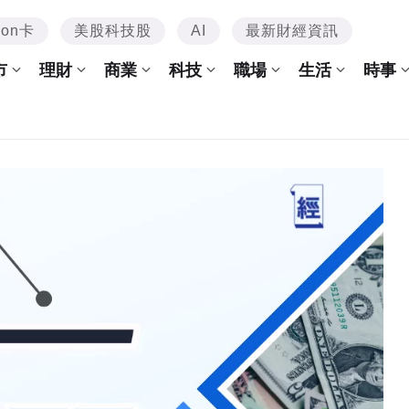
mon卡
美股科技股
AI
最新財經資訊
市
理財
商業
科技
職場
生活
時事