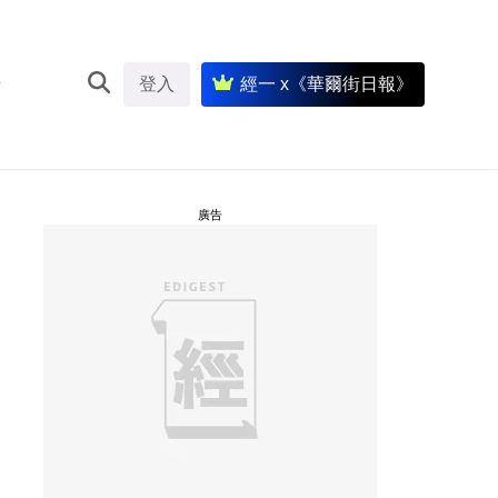
登入
經一 x《華爾街日報》
廣告