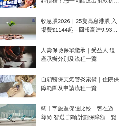
銷債務！憑一句話道出捐款初
衷：加州26萬人接獲免債通知、
一度被誤當詐騙手段
收息股2026｜25隻高息港股 入
場費$1144起＋回報高達9.93
厘！持續更新
人壽保險保單繼承｜受益人 遺
產承辦分別及流程一覽
自願醫保支氣管炎索償｜住院保
障範圍及申請流程一覽
藍十字旅遊保險比較｜智在遊
尊尚 智選 郵輪計劃保障額一覽