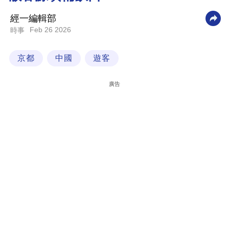
科
經一編輯部
技
Feb 26 2026
時事
職
京都
中國
遊客
場
生
廣告
活
時
事
專
欄
訂
閱
專
區