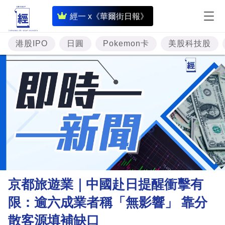
即
經一 x《華爾街日報》
時
財
港股IPO
日圓
Pokemon卡
美股科技股
經
專
題
投
資
樓
市
理
京都旅遊業｜中國赴日提醒衝擊有
財
限：逾六成業者稱「無影響」 靠分
商
散客源填補缺口
業