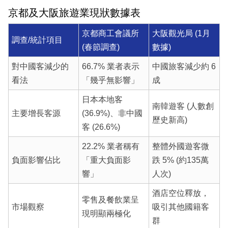
京都及大阪旅遊業現狀數據表
京都商工會議所
大阪觀光局 (1月
調查/統計項目
(春節調查)
數據)
對中國客減少的
66.7% 業者表示
中國旅客減少約 6
看法
「幾乎無影響」
成
日本本地客
南韓遊客 (人數創
主要增長客源
(36.9%)、非中國
歷史新高)
客 (26.6%)
22.2% 業者稱有
整體外國遊客微
負面影響佔比
「重大負面影
跌 5% (約135萬
響」
人次)
酒店空位釋放，
零售及餐飲業呈
市場觀察
吸引其他國籍客
現明顯兩極化
群