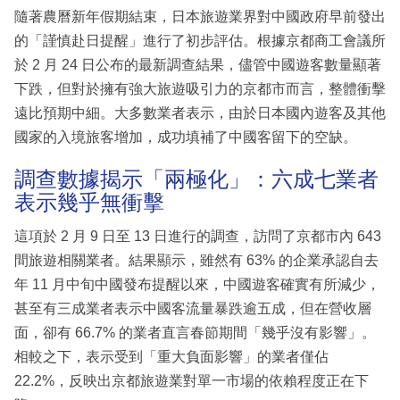
隨著農曆新年假期結束，日本旅遊業界對中國政府早前發出
的「謹慎赴日提醒」進行了初步評估。根據京都商工會議所
於 2 月 24 日公布的最新調查結果，儘管中國遊客數量顯著
下跌，但對於擁有強大旅遊吸引力的京都市而言，整體衝擊
遠比預期中細。大多數業者表示，由於日本國內遊客及其他
國家的入境旅客增加，成功填補了中國客留下的空缺。
調查數據揭示「兩極化」：六成七業者
表示幾乎無衝擊
這項於 2 月 9 日至 13 日進行的調查，訪問了京都市內 643
間旅遊相關業者。結果顯示，雖然有 63% 的企業承認自去
年 11 月中旬中國發布提醒以來，中國遊客確實有所減少，
甚至有三成業者表示中國客流量暴跌逾五成，但在營收層
面，卻有 66.7% 的業者直言春節期間「幾乎沒有影響」。
相較之下，表示受到「重大負面影響」的業者僅佔
22.2%，反映出京都旅遊業對單一市場的依賴程度正在下