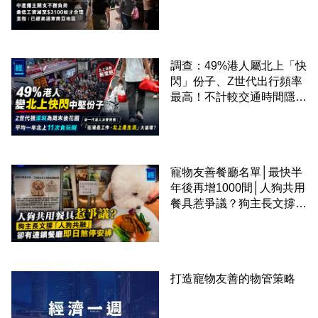
才合理：已經高過東南亞地
區
調查：49%港人屬北上「快
閃」份子、Z世代出行頻率
最高！不計較交通時間隱形
成本 跨境擁抱大灣區生活
圈
寵物友善餐廳名單│最快半
年後再增1000間│人狗共用
餐具惹爭議？狗主長文撐
「人狗共融」 卻有連鎖餐
廳即日煞停安排
打造寵物友善的物管策略