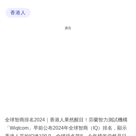
科
香港人
技
職
廣告
場
生
活
時
事
專
欄
訂
閱
全球智商排名2024｜香港人果然醒目！芬蘭智力測試機構
專
「Wiqtcom」早前公布2024年全球智商（IQ）排名，顯示
區