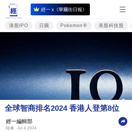
即
經一 x《華爾街日報》
時
財
港股IPO
日圓
Pokemon卡
美股科技股
經
專
題
投
資
樓
市
理
全球智商排名2024 香港人登第8位
財
商
經一編輯部
Jul 4 2024
時事
業