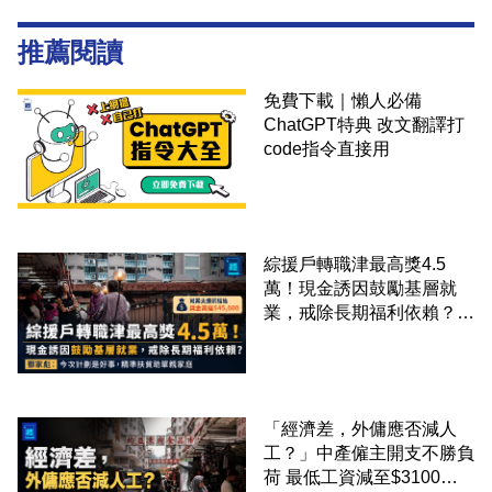
推薦閱讀
免費下載｜懶人必備
ChatGPT特典 改文翻譯打
code指令直接用
綜援戶轉職津最高獎4.5
萬！現金誘因鼓勵基層就
業，戒除長期福利依賴？鄧
家彪：今次計劃是好事，精
準扶貧助單親家庭
「經濟差，外傭應否減人
工？」中產僱主開支不勝負
荷 最低工資減至$3100蚊