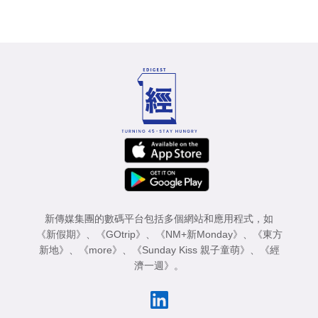
新傳媒集團的數碼平台包括多個網站和應用程式，如
《新假期》
、
《GOtrip》
、
《NM+新Monday》
、
《東方
新地》
、
《more》
、
《Sunday Kiss 親子童萌》
、
《經
濟一週》
。