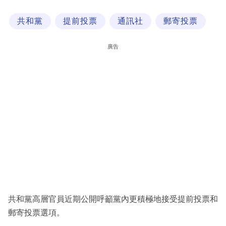
科
共和黨
提前投票
通訊社
郵寄投票
技
職
廣告
場
生
活
時
事
專
欄
訂
閱
共和黨高層官員近期公開呼籲黨內更積極地接受提前投票和
專
郵寄投票選項。
區