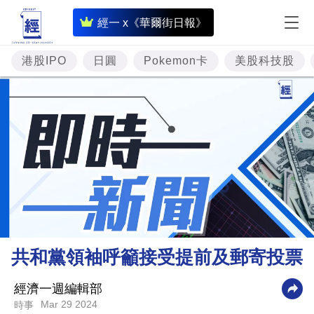
即
經一 x《華爾街日報》
時
財
港股IPO
日圓
Pokemon卡
美股科技股
經
專
題
投
資
樓
市
理
共和黨領袖呼籲接受提前及郵寄投票
財
商
經濟一週編輯部
Mar 29 2024
時事
業