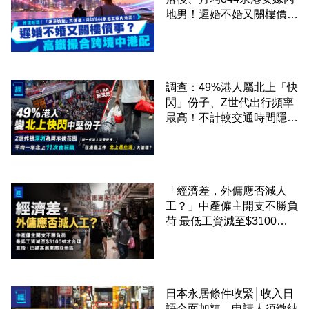
地男！遲婚不婚又關樓價
事？高鐵撮合跨境中港配
調查：49%港人屬北上「快
閃」份子、Z世代出行頻率
最高！不計較交通時間隱形
成本 跨境擁抱大灣區生活
圈
「經濟差，外傭應否減人
工？」中產僱主開支不勝負
荷 最低工資減至$3100蚊
才合理：已經高過東南亞地
區
日本永居條件收緊│收入日
語全面加辣、申請人須繳納