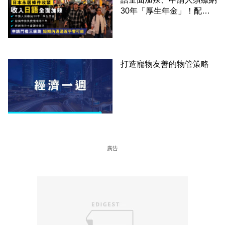
30年「厚生年金」！配偶
申請快變慢 趕絕境外土豪
課金移居
打造寵物友善的物管策略
廣告