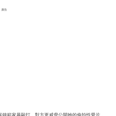
廣告
崔鐘範家暴毆打，對方更威脅公開她的偷拍性愛片，