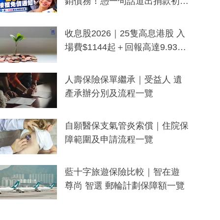
銷債務！憑一句話道出捐款初
衷：加州26萬人接獲免債通知、
一度被誤當詐騙手段
收息股2026｜25隻高息港股 入
場費$1144起＋回報高達9.93
厘！持續更新
人壽保險保單繼承｜受益人 遺
產承辦分別及流程一覽
自願醫保支氣管炎索償｜住院保
障範圍及申請流程一覽
藍十字旅遊保險比較｜智在遊
尊尚 智選 郵輪計劃保障額一覽