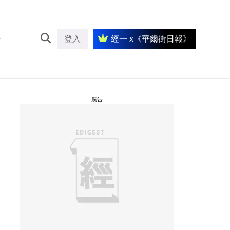
登入
經一 x《華爾街日報》
廣告