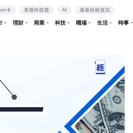
mon卡
美股科技股
AI
最新財經資訊
市
理財
商業
科技
職場
生活
時事