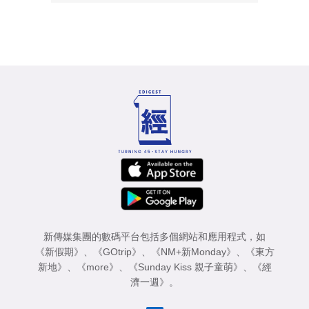
新傳媒集團的數碼平台包括多個網站和應用程式，如
《新假期》
、
《GOtrip》
、
《NM+新Monday》
、
《東方
新地》
、
《more》
、
《Sunday Kiss 親子童萌》
、
《經
濟一週》
。