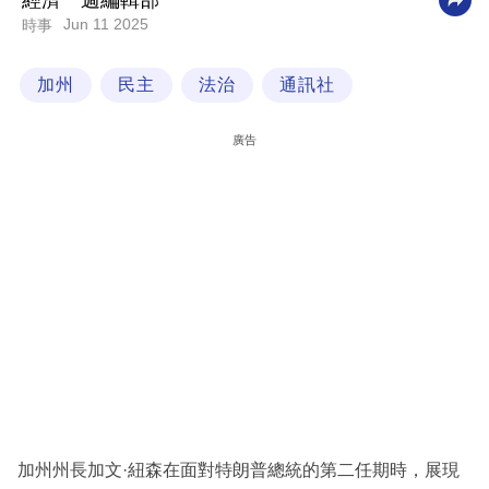
經濟一週編輯部
Jun 11 2025
時事
科
技
加州
民主
法治
通訊社
職
場
廣告
生
活
時
事
專
欄
訂
閱
專
加州州長加文·紐森在面對特朗普總統的第二任期時，展現
區