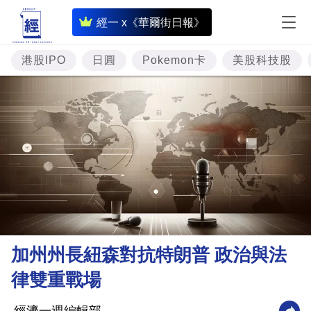
即
經一 x《華爾街日報》
時
財
港股IPO
日圓
Pokemon卡
美股科技股
經
專
題
投
資
樓
市
理
加州州長紐森對抗特朗普 政治與法
財
律雙重戰場
商
業