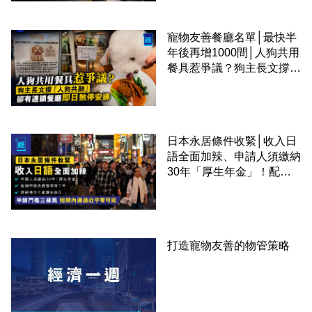
寵物友善餐廳名單│最快半
年後再增1000間│人狗共用
餐具惹爭議？狗主長文撐
「人狗共融」 卻有連鎖餐
廳即日煞停安排
日本永居條件收緊│收入日
語全面加辣、申請人須繳納
30年「厚生年金」！配偶
申請快變慢 趕絕境外土豪
課金移居
打造寵物友善的物管策略