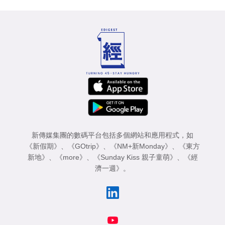
新傳媒集團的數碼平台包括多個網站和應用程式，如
《新假期》
、
《GOtrip》
、
《NM+新Monday》
、
《東方
新地》
、
《more》
、
《Sunday Kiss 親子童萌》
、
《經
濟一週》
。