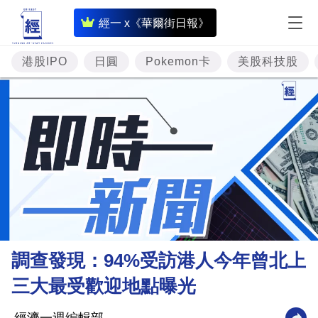
即
經一 x《華爾街日報》
時
財
港股IPO
日圓
Pokemon卡
美股科技股
經
專
題
投
資
樓
市
理
調查發現：94%受訪港人今年曾北上
財
三大最受歡迎地點曝光
商
業