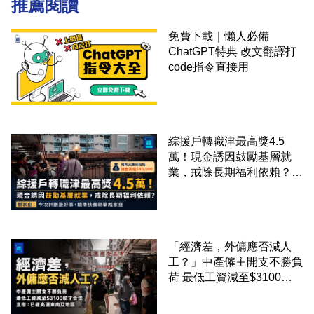
推薦閱讀
免費下載｜懶人必備
ChatGPT特典 改文翻譯打
code指令直接用
綜援戶轉職津最高獎4.5
萬！現金誘因鼓勵基層就
業，戒除長期福利依賴？鄧
家彪：今次計劃是好事，精
準扶貧助單親家庭
「經濟差，外傭應否減人
工？」中產僱主開支不勝負
荷 最低工資減至$3100蚊
才合理：已經高過東南亞地
區