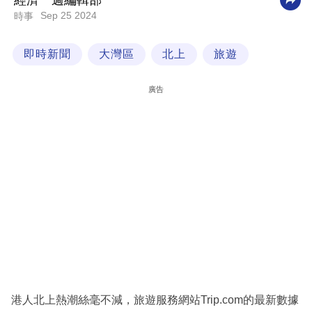
經濟一週編輯部
Sep 25 2024
時事
科
技
即時新聞
大灣區
北上
旅遊
職
場
廣告
生
活
時
事
專
欄
訂
閱
專
港人北上熱潮絲毫不減，旅遊服務網站Trip.com的最新數據
區