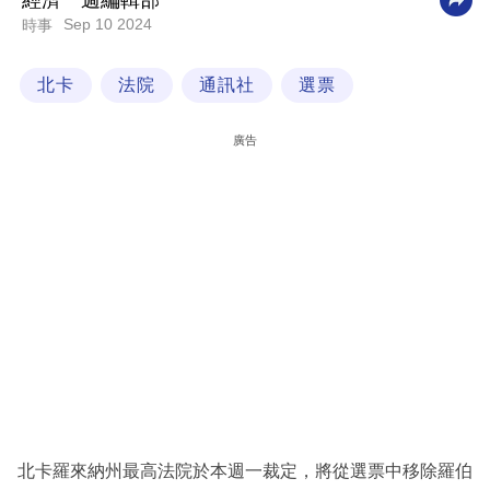
經濟一週編輯部
Sep 10 2024
時事
科
技
北卡
法院
通訊社
選票
職
場
廣告
生
活
時
事
專
欄
訂
閱
專
北卡羅來納州最高法院於本週一裁定，將從選票中移除羅伯
區