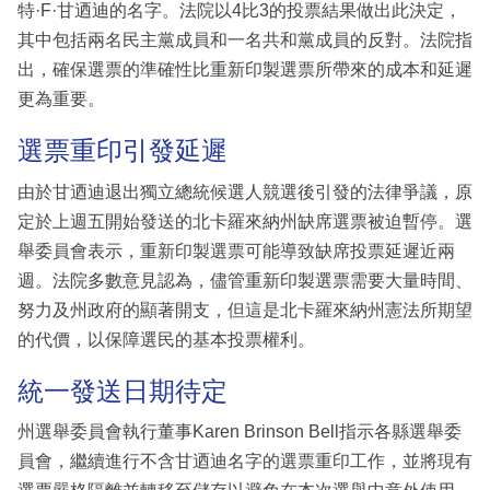
特·F·甘迺迪的名字。法院以4比3的投票結果做出此決定，
其中包括兩名民主黨成員和一名共和黨成員的反對。法院指
出，確保選票的準確性比重新印製選票所帶來的成本和延遲
更為重要。
選票重印引發延遲
由於甘迺迪退出獨立總統候選人競選後引發的法律爭議，原
定於上週五開始發送的北卡羅來納州缺席選票被迫暫停。選
舉委員會表示，重新印製選票可能導致缺席投票延遲近兩
週。法院多數意見認為，儘管重新印製選票需要大量時間、
努力及州政府的顯著開支，但這是北卡羅來納州憲法所期望
的代價，以保障選民的基本投票權利。
統一發送日期待定
州選舉委員會執行董事Karen Brinson Bell指示各縣選舉委
員會，繼續進行不含甘迺迪名字的選票重印工作，並將現有