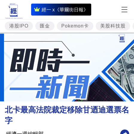
即
經一 x《華爾街日報》
時
財
港股IPO
匯金
Pokemon卡
美股科技股
經
專
題
投
資
樓
市
理
北卡最高法院裁定移除甘迺迪選票名
財
字
商
業