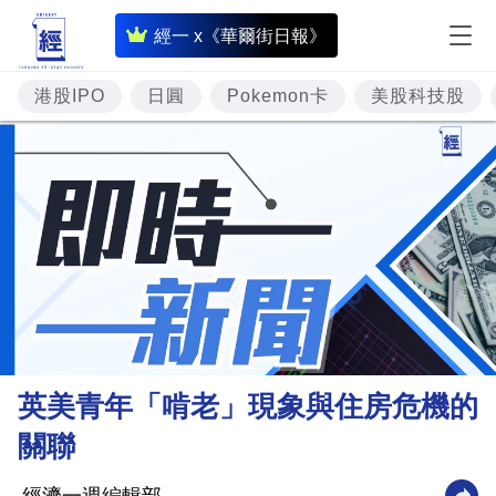
即
經一 x《華爾街日報》
時
財
港股IPO
日圓
Pokemon卡
美股科技股
經
專
題
投
資
樓
市
理
英美青年「啃老」現象與住房危機的
財
關聯
商
業