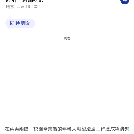
經濟一週編輯部
Jan 19 2024
時事
科
技
即時新聞
職
場
廣告
生
活
時
事
專
欄
訂
閱
專
在英美兩國，校園畢業後的年輕人期望透過工作達成經濟獨
區