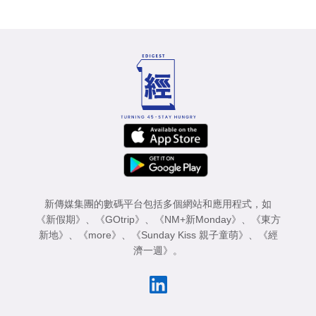
新傳媒集團的數碼平台包括多個網站和應用程式，如
《新假期》
、
《GOtrip》
、
《NM+新Monday》
、
《東方
新地》
、
《more》
、
《Sunday Kiss 親子童萌》
、
《經
濟一週》
。