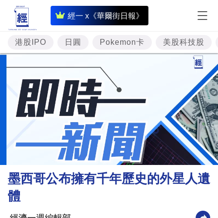
即
經一 x《華爾街日報》
時
財
港股IPO
日圓
Pokemon卡
美股科技股
經
專
題
投
資
樓
市
理
墨西哥公布擁有千年歷史的外星人遺
財
體
商
業