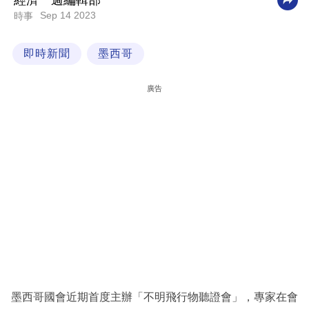
經濟一週編輯部
Sep 14 2023
時事
科
技
即時新聞
墨西哥
職
場
廣告
生
活
時
事
專
欄
訂
閱
專
墨西哥國會近期首度主辦「不明飛行物聽證會」，專家在會
區