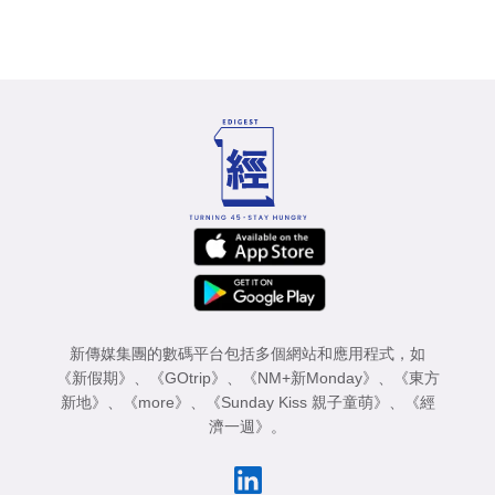
新傳媒集團的數碼平台包括多個網站和應用程式，如
《新假期》
、
《GOtrip》
、
《NM+新Monday》
、
《東方
新地》
、
《more》
、
《Sunday Kiss 親子童萌》
、
《經
濟一週》
。