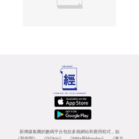
新傳媒集團的數碼平台包括多個網站和應用程式，如
《新假期》
、
《GOtrip》
、
《NM+新Monday》
、
《東方