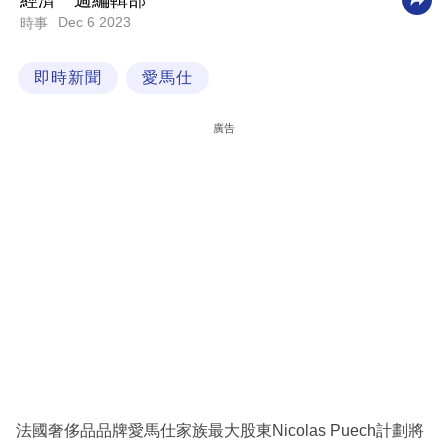
經濟一週編輯部
Dec 6 2023
時事
科
技
即時新聞
愛馬仕
職
場
廣告
生
活
時
事
專
欄
訂
閱
專
法國奢侈品品牌愛馬仕家族最大股東Nicolas Puech計劃將
區