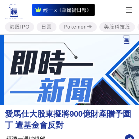
即
經一 x《華爾街日報》
時
財
港股IPO
日圓
Pokemon卡
美股科技股
經
專
題
投
資
樓
市
理
愛馬仕大股東擬將900億財產贈予園
財
丁 遭基金會反對
商
業