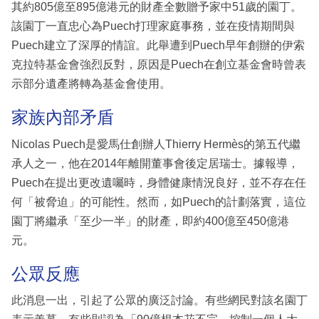
其約805億至895億港元的財產全數贈予家中51歲的園丁。
該園丁一直忠心為Puech打理家庭事務，並在疫情期間與
Puech建立了深厚的情誼。此舉遭到Puech早年創辦的伊索
克拉特基金會強烈反對，原因是Puech在創立基金會時曾表
示部分遺產將轉為基金會使用。
家族內部矛盾
Nicolas Puech是愛馬仕創辦人Thierry Hermès的第五代繼
承人之一，他在2014年離開董事會後定居瑞士。據報導，
Puech在提出更改遺囑時，身體健康情況良好，並不存在任
何「被脅迫」的可能性。然而，如Puech的計劃落實，這位
園丁將繼承「至少一半」的財產，即約400億至450億港
元。
公眾反應
此消息一出，引起了公眾的廣泛討論。有些網民對該名園丁