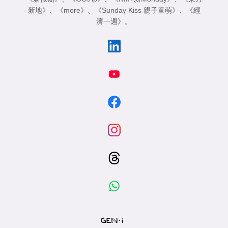
新地》
、
《more》
、
《Sunday Kiss 親子童萌》
、
《經
濟一週》
。