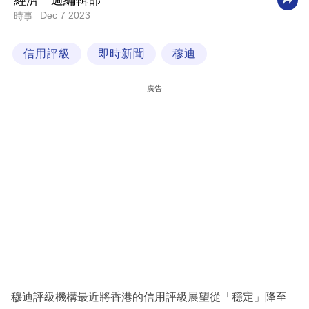
經濟一週編輯部
Dec 7 2023
時事
科
技
信用評級
即時新聞
穆迪
職
場
廣告
生
活
時
事
專
欄
訂
閱
專
穆迪評級機構最近將香港的信用評級展望從「穩定」降至
區