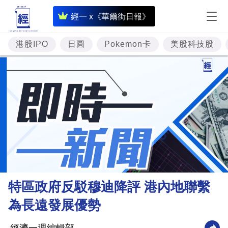
即
經一 x《華爾街日報》
時
財
港股IPO
日圓
Pokemon卡
美股科技股
經
專
題
投
資
樓
市
理
特區政府反駁穆迪降評 港內地聯繫
財
為長遠發展優勢
商
業