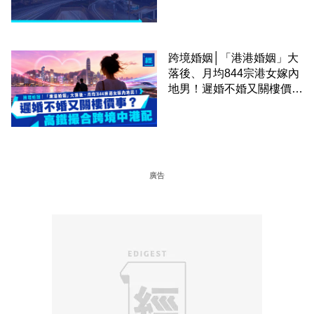
跨境婚姻│「港港婚姻」大
落後、月均844宗港女嫁內
地男！遲婚不婚又關樓價
事？高鐵撮合跨境中港配
廣告