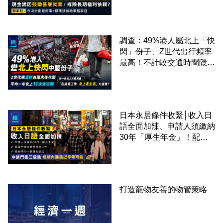
準扶貧助單親家庭
調查：49%港人屬北上「快
閃」份子、Z世代出行頻率
最高！不計較交通時間隱形
成本 跨境擁抱大灣區生活
圈
日本永居條件收緊│收入日
語全面加辣、申請人須繳納
30年「厚生年金」！配偶
申請快變慢 趕絕境外土豪
課金移居
打造寵物友善的物管策略