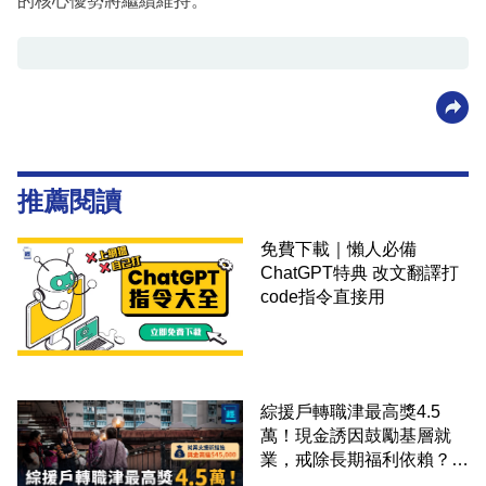
的核心優勢將繼續維持。
推薦閱讀
免費下載｜懶人必備
ChatGPT特典 改文翻譯打
code指令直接用
綜援戶轉職津最高獎4.5
萬！現金誘因鼓勵基層就
業，戒除長期福利依賴？鄧
家彪：今次計劃是好事，精