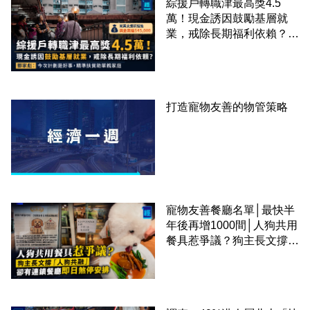
綜援戶轉職津最高獎4.5
萬！現金誘因鼓勵基層就
業，戒除長期福利依賴？鄧
家彪：今次計劃是好事，精
準扶貧助單親家庭
打造寵物友善的物管策略
寵物友善餐廳名單│最快半
年後再增1000間│人狗共用
餐具惹爭議？狗主長文撐
「人狗共融」 卻有連鎖餐
廳即日煞停安排