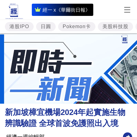
即
經一 x《華爾街日報》
時
財
港股IPO
日圓
Pokemon卡
美股科技股
經
專
題
投
資
樓
市
理
新加坡樟宜機場2024年起實施生物
財
辨識驗證 全球首波免護照出入境
商
業