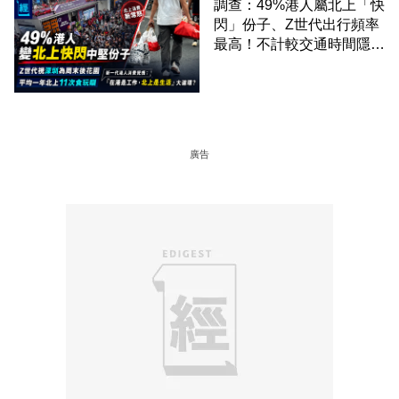
調查：49%港人屬北上「快
閃」份子、Z世代出行頻率
最高！不計較交通時間隱形
成本 跨境擁抱大灣區生活
圈
廣告