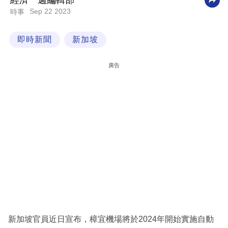
經濟一週編輯部
Sep 22 2023
時事
科
技
即時新聞
新加坡
職
場
廣告
生
活
時
事
專
欄
訂
閱
專
新加坡官員近日宣布，樟宜機場將於2024年開始實施自動
區