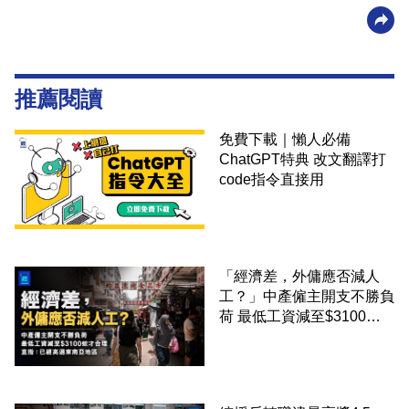
推薦閱讀
免費下載｜懶人必備
ChatGPT特典 改文翻譯打
code指令直接用
「經濟差，外傭應否減人
工？」中產僱主開支不勝負
荷 最低工資減至$3100蚊
才合理：已經高過東南亞地
區