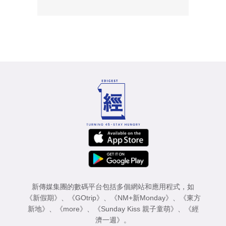
新傳媒集團的數碼平台包括多個網站和應用程式，如
《新假期》
、
《GOtrip》
、
《NM+新Monday》
、
《東方
新地》
、
《more》
、
《Sunday Kiss 親子童萌》
、
《經
濟一週》
。