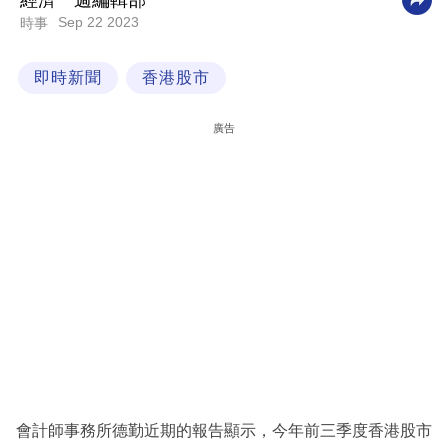
經濟一週編輯部
Sep 22 2023
時事
科
技
即時新聞
香港股市
職
場
廣告
生
活
時
事
專
欄
訂
閱
專
會計師事務所德勤近期的報告顯示，今年前三季度香港股市
區