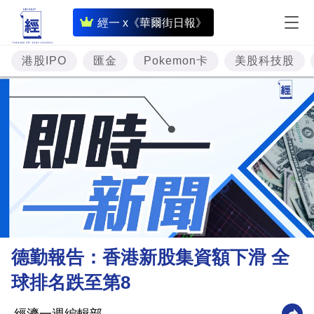
即
經一 x《華爾街日報》
時
財
港股IPO
匯金
Pokemon卡
美股科技股
經
專
題
投
資
樓
市
理
德勤報告：香港新股集資額下滑 全
財
球排名跌至第8
商
業