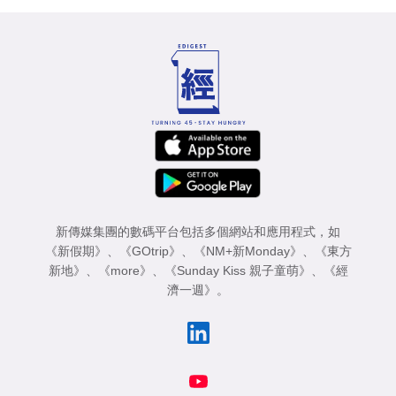
新傳媒集團的數碼平台包括多個網站和應用程式，如
《新假期》
、
《GOtrip》
、
《NM+新Monday》
、
《東方
新地》
、
《more》
、
《Sunday Kiss 親子童萌》
、
《經
濟一週》
。