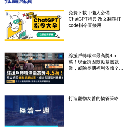
推薦閱讀
免費下載｜懶人必備
ChatGPT特典 改文翻譯打
code指令直接用
綜援戶轉職津最高獎4.5
萬！現金誘因鼓勵基層就
業，戒除長期福利依賴？鄧
家彪：今次計劃是好事，精
準扶貧助單親家庭
打造寵物友善的物管策略