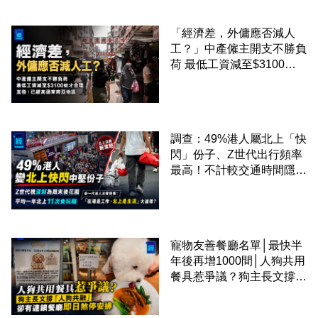
「經濟差，外傭應否減人
工？」中產僱主開支不勝負
荷 最低工資減至$3100蚊
才合理：已經高過東南亞地
區
調查：49%港人屬北上「快
閃」份子、Z世代出行頻率
最高！不計較交通時間隱形
成本 跨境擁抱大灣區生活
圈
寵物友善餐廳名單│最快半
年後再增1000間│人狗共用
餐具惹爭議？狗主長文撐
「人狗共融」 卻有連鎖餐
廳即日煞停安排