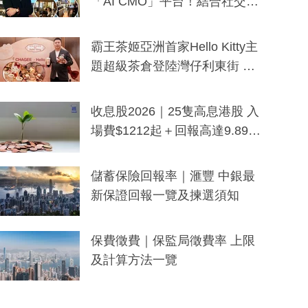
「AI CMO」平台！結合社交聆
聽與廣東話大模型 助中小企數
分鐘生成「貼地」宣傳短片
霸王茶姬亞洲首家Hello Kitty主
題超級茶倉登陸灣仔利東街 推
出首創「伯爵紅茶色」Hello Kitt
y及香港限定特調系列
收息股2026｜25隻高息港股 入
場費$1212起＋回報高達9.89
厘！持續更新
儲蓄保險回報率｜滙豐 中銀最
新保證回報一覽及揀選須知
保費徵費｜保監局徵費率 上限
及計算方法一覽