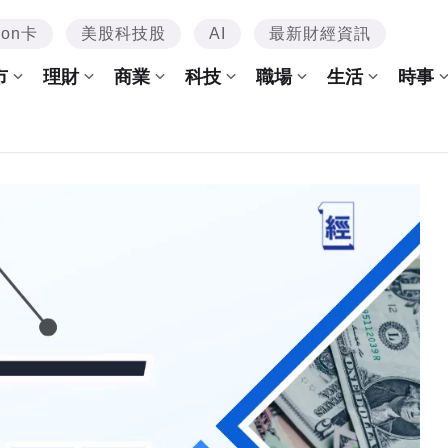
mon卡
美股科技股
AI
最新財經資訊
市
理財
商業
科技
職場
生活
時事