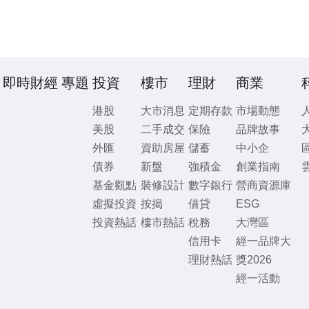
即時財經
專題
投資
樓市
理財
商業
港股
大市消息
定期存款
市場動態
美股
二手成交
保險
品牌故事
外匯
資助房屋
儲蓄
中小企
債券
新盤
強積金
創業指南
基金觀點
裝修設計
數字銀行
營商資源庫
虛擬投資
按揭
借貸
ESG
投資熱話
樓市熱話
稅務
大灣區
信用卡
經一品牌大
理財熱話
獎2026
經一活動