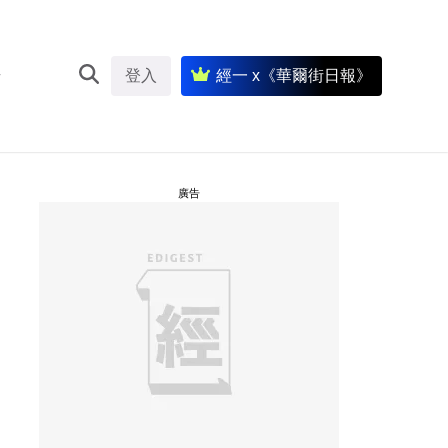
登入
經一 x《華爾街日報》
廣告