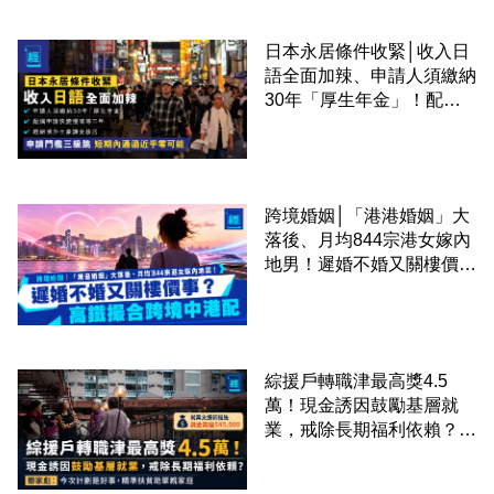
日本永居條件收緊│收入日
語全面加辣、申請人須繳納
30年「厚生年金」！配偶
申請快變慢 趕絕境外土豪
課金移居
跨境婚姻│「港港婚姻」大
落後、月均844宗港女嫁內
地男！遲婚不婚又關樓價
事？高鐵撮合跨境中港配
綜援戶轉職津最高獎4.5
萬！現金誘因鼓勵基層就
業，戒除長期福利依賴？鄧
家彪：今次計劃是好事，精
準扶貧助單親家庭