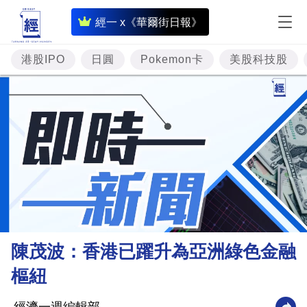
即
經一 x《華爾街日報》
時
財
港股IPO
日圓
Pokemon卡
美股科技股
經
專
題
投
資
樓
市
理
陳茂波：香港已躍升為亞洲綠色金融
財
樞紐
商
業