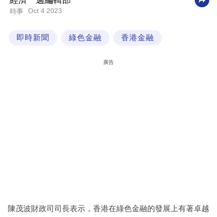
經濟一週編輯部
Oct 4 2023
時事
科
技
即時新聞
綠色金融
香港金融
職
場
廣告
生
活
時
事
專
欄
訂
閱
專
陳茂波財政司司長表示，香港在綠色金融的發展上有著卓越
區