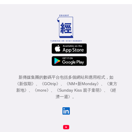
新傳媒集團的數碼平台包括多個網站和應用程式，如
《新假期》
、
《GOtrip》
、
《NM+新Monday》
、
《東方
新地》
、
《more》
、
《Sunday Kiss 親子童萌》
、
《經
濟一週》
。