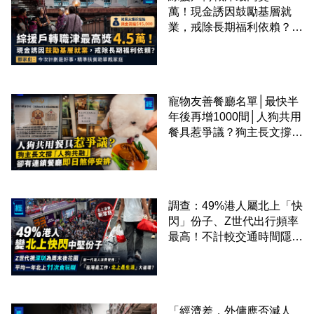
萬！現金誘因鼓勵基層就
業，戒除長期福利依賴？鄧
家彪：今次計劃是好事，精
準扶貧助單親家庭
寵物友善餐廳名單│最快半
年後再增1000間│人狗共用
餐具惹爭議？狗主長文撐
「人狗共融」 卻有連鎖餐
廳即日煞停安排
調查：49%港人屬北上「快
閃」份子、Z世代出行頻率
最高！不計較交通時間隱形
成本 跨境擁抱大灣區生活
圈
「經濟差，外傭應否減人