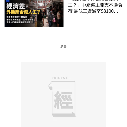
工？」中產僱主開支不勝負
荷 最低工資減至$3100蚊
才合理：已經高過東南亞地
區
廣告