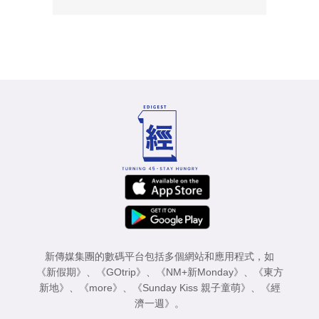
新傳媒集團的數碼平台包括多個網站和應用程式，如
《新假期》
、
《GOtrip》
、
《NM+新Monday》
、
《東方
新地》
、
《more》
、
《Sunday Kiss 親子童萌》
、
《經
濟一週》
。