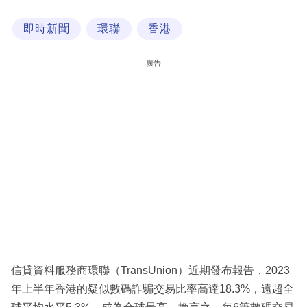
科
即時新聞
環聯
香港
技
職
廣告
場
生
活
時
事
專
欄
訂
閱
信貸資料服務商環聯（TransUnion）近期發布報告，2023
專
年上半年香港的疑似數碼詐騙交易比率高達18.3%，遠超全
區