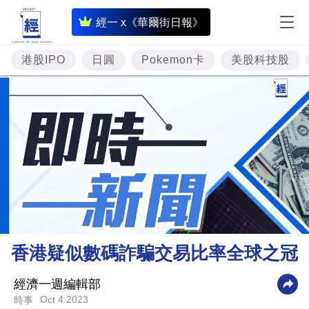
即
經一 x《華爾街日報》
時
財
港股IPO
日圓
Pokemon卡
美股科技股
經
專
題
投
資
樓
市
理
香港疑似數碼詐騙交易比率全球之冠
財
商
經濟一週編輯部
Oct 4 2023
時事
業