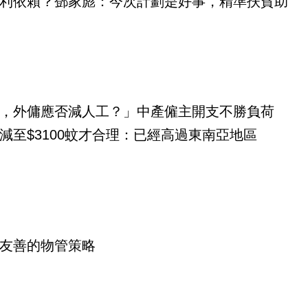
利依賴？鄧家彪：今次計劃是好事，精準扶貧助
，外傭應否減人工？」中產僱主開支不勝負荷
減至$3100蚊才合理：已經高過東南亞地區
友善的物管策略