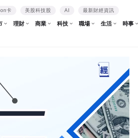
mon卡
美股科技股
AI
最新財經資訊
市
理財
商業
科技
職場
生活
時事