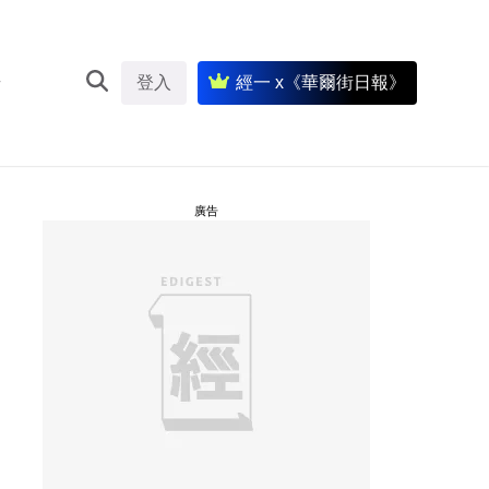
登入
經一 x《華爾街日報》
廣告