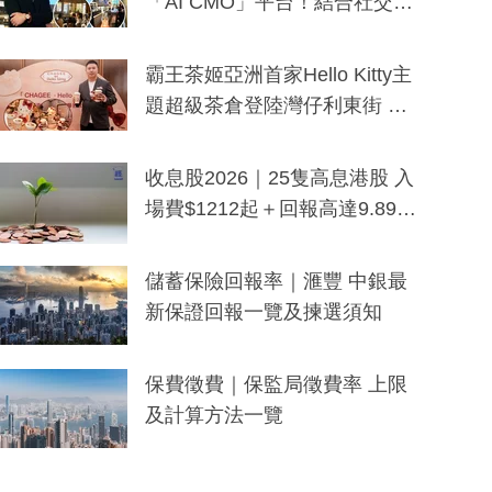
「AI CMO」平台！結合社交聆
聽與廣東話大模型 助中小企數
分鐘生成「貼地」宣傳短片
霸王茶姬亞洲首家Hello Kitty主
題超級茶倉登陸灣仔利東街 推
出首創「伯爵紅茶色」Hello Kitt
y及香港限定特調系列
收息股2026｜25隻高息港股 入
場費$1212起＋回報高達9.89
厘！持續更新
儲蓄保險回報率｜滙豐 中銀最
新保證回報一覽及揀選須知
保費徵費｜保監局徵費率 上限
及計算方法一覽