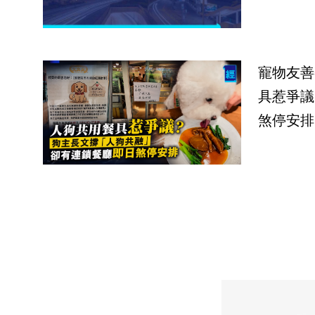
寵物友善
具惹爭議
煞停安排