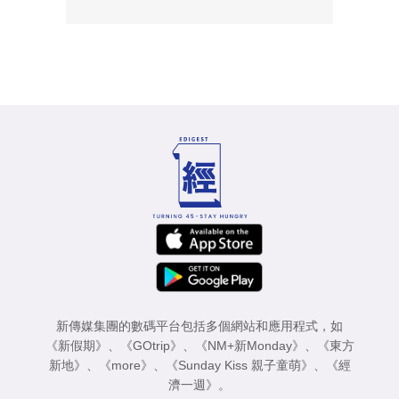
新傳媒集團的數碼平台包括多個網站和應用程式，如
《新假期》
、
《GOtrip》
、
《NM+新Monday》
、
《東方
新地》
、
《more》
、
《Sunday Kiss 親子童萌》
、
《經
濟一週》
。