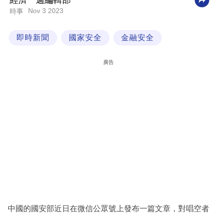
經濟一週編輯部
Nov 3 2023
時事
科
技
即時新聞
國家安全
金融安全
職
場
廣告
生
活
時
事
專
欄
訂
閱
專
中國的國安部近日在微信公眾號上發布一篇文章，對唱空者
區