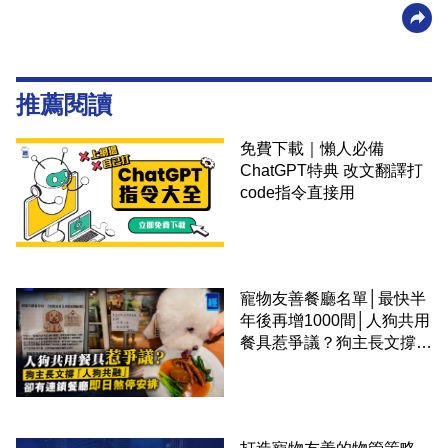
推薦閱讀
免費下載｜懶人必備
ChatGPT特典 改文翻譯打
code指令直接用
寵物友善餐廳名單│最快半
年後再增1000間│人狗共用
餐具惹爭議？狗主長文撐
「人狗共融」 卻有連鎖餐
廳即日煞停安排