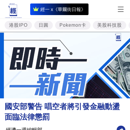
即
經一 x《華爾街日報》
時
財
港股IPO
日圓
Pokemon卡
美股科技股
經
專
題
投
資
樓
市
理
國安部警告 唱空者將引發金融動盪
財
面臨法律懲罰
商
業