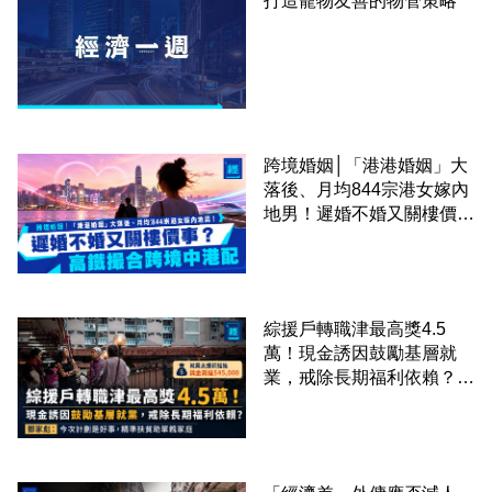
打造寵物友善的物管策略
跨境婚姻│「港港婚姻」大
落後、月均844宗港女嫁內
地男！遲婚不婚又關樓價
事？高鐵撮合跨境中港配
綜援戶轉職津最高獎4.5
萬！現金誘因鼓勵基層就
業，戒除長期福利依賴？鄧
家彪：今次計劃是好事，精
準扶貧助單親家庭