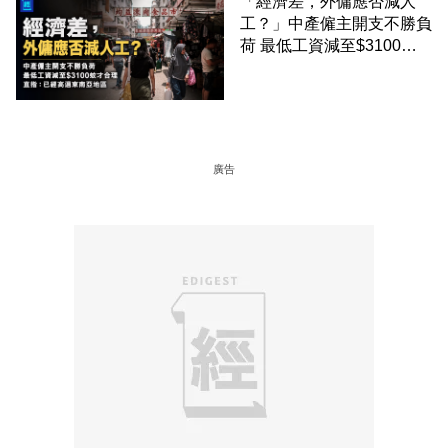
「經濟差，外傭應否減人
工？」中產僱主開支不勝負
荷 最低工資減至$3100蚊
才合理：已經高過東南亞地
區
廣告