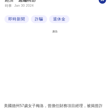
經濟一週編輯部
Jan 30 2024
時事
科
技
即時新聞
詐騙
退休金
職
場
廣告
生
活
時
事
專
欄
訂
閱
專
美國德州57歲女子梅洛，曾擔任財務項目經理，被揭曾詐
區