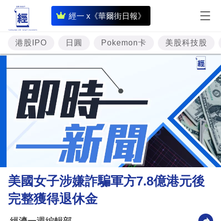
即
經一 x《華爾街日報》
時
財
港股IPO
日圓
Pokemon卡
美股科技股
經
專
題
投
資
樓
市
理
美國女子涉嫌詐騙軍方7.8億港元後
財
完整獲得退休金
商
業