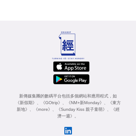
新傳媒集團的數碼平台包括多個網站和應用程式，如
《新假期》
、
《GOtrip》
、
《NM+新Monday》
、
《東方
新地》
、
《more》
、
《Sunday Kiss 親子童萌》
、
《經
濟一週》
。