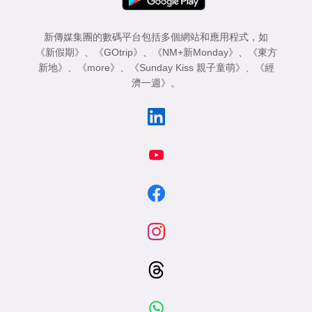
新傳媒集團的數碼平台包括多個網站和應用程式，如
《新假期》
、
《GOtrip》
、
《NM+新Monday》
、
《東方
新地》
、
《more》
、
《Sunday Kiss 親子童萌》
、
《經
濟一週》
。