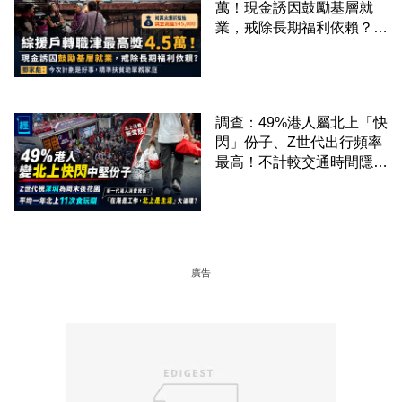
萬！現金誘因鼓勵基層就
業，戒除長期福利依賴？鄧
家彪：今次計劃是好事，精
準扶貧助單親家庭
調查：49%港人屬北上「快
閃」份子、Z世代出行頻率
最高！不計較交通時間隱形
成本 跨境擁抱大灣區生活
圈
廣告