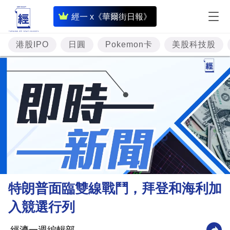
即
經一 x《華爾街日報》
時
財
港股IPO
日圓
Pokemon卡
美股科技股
經
專
題
投
資
樓
市
理
特朗普面臨雙線戰鬥，拜登和海利加
財
入競選行列
商
業