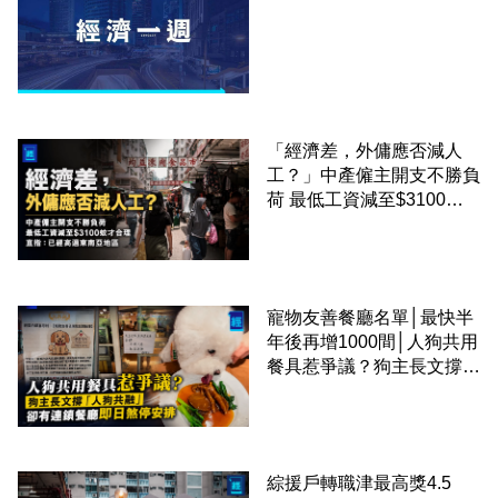
「經濟差，外傭應否減人
工？」中產僱主開支不勝負
荷 最低工資減至$3100蚊
才合理：已經高過東南亞地
區
寵物友善餐廳名單│最快半
年後再增1000間│人狗共用
餐具惹爭議？狗主長文撐
「人狗共融」 卻有連鎖餐
廳即日煞停安排
綜援戶轉職津最高獎4.5