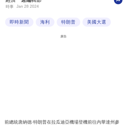
經濟一週編輯部
Jan 28 2024
時事
科
技
即時新聞
海利
特朗普
美國大選
職
場
廣告
生
活
時
事
專
欄
訂
閱
專
前總統唐納德·特朗普在拉瓜迪亞機場登機前往內華達州參
區