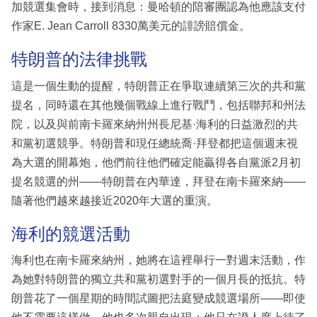
加競選集會時，接到消息：曼哈頓的陪審團認為他應該支付
作家E. Jean Carroll 8330萬美元的誹謗賠償金。
特朗普的法律挑戰
這是一個生動的提醒，特朗普正在爭取連續第三次的共和黨
提名，同時還在其他幾個戰線上進行戰鬥，包括聯邦和州法
院，以及與前南卡羅來納州州長尼基·海利的日益激烈的共
和黨初選競爭。特朗普和現任總統喬·拜登都把這個週末視
為大選的開幕炮，他們前往他們確定能贏得各自黨派2月初
提名競選的州——特朗普在內華達，拜登在南卡羅來納——
隨著他們越來越接近2020年大選的重演。
海利的競選活動
海利也在南卡羅來納州，她將在這裡舉行一對週末活動，作
為她對特朗普的獨立共和黨初選對手的一個月長的抵抗。特
朗普花了一個星期的時間試圖把法庭變成競選場所——即使