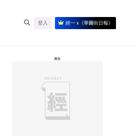
登入
經一 x《華爾街日報》
廣告