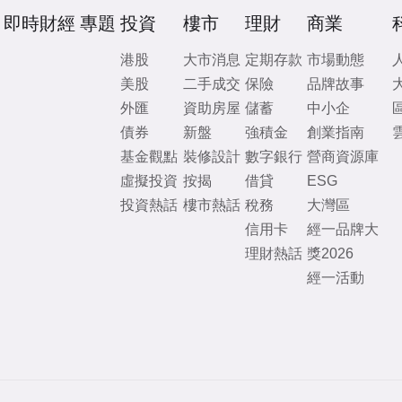
即時財經
專題
投資
樓市
理財
商業
港股
大市消息
定期存款
市場動態
美股
二手成交
保險
品牌故事
外匯
資助房屋
儲蓄
中小企
債券
新盤
強積金
創業指南
基金觀點
裝修設計
數字銀行
營商資源庫
虛擬投資
按揭
借貸
ESG
投資熱話
樓市熱話
稅務
大灣區
信用卡
經一品牌大
理財熱話
獎2026
經一活動