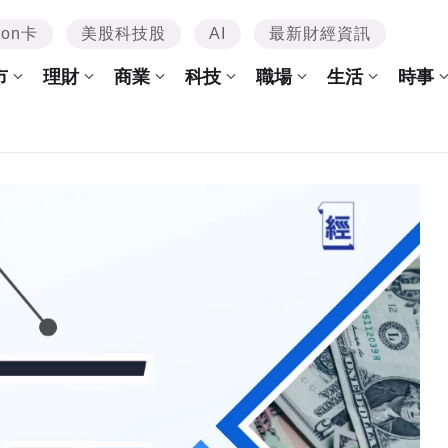
mon卡
美股科技股
AI
最新財經資訊
市
理財
商業
科技
職場
生活
時事