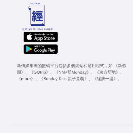
新傳媒集團的數碼平台包括多個網站和應用程式，如
《新假
期》
、
《GOtrip》
、
《NM+新Monday》
、
《東方新地》
、
《more》
、
《Sunday Kiss 親子童萌》
、
《經濟一週》
。