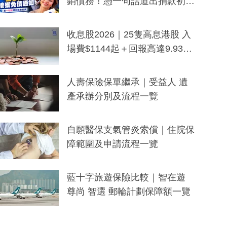
銷債務！憑一句話道出捐款初
衷：加州26萬人接獲免債通知、
一度被誤當詐騙手段
收息股2026｜25隻高息港股 入
場費$1144起＋回報高達9.93
厘！持續更新
人壽保險保單繼承｜受益人 遺
產承辦分別及流程一覽
自願醫保支氣管炎索償｜住院保
障範圍及申請流程一覽
藍十字旅遊保險比較｜智在遊
尊尚 智選 郵輪計劃保障額一覽