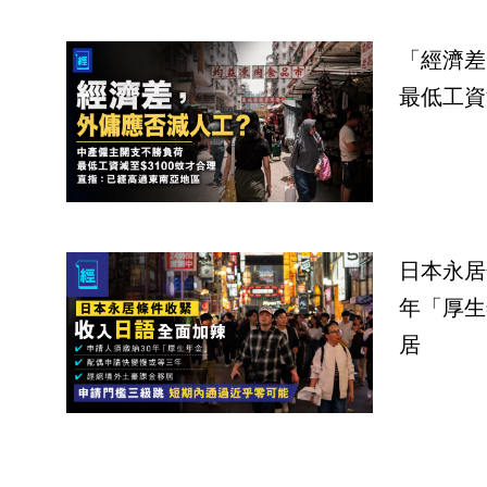
「經濟差
最低工資
日本永居
年「厚生
居