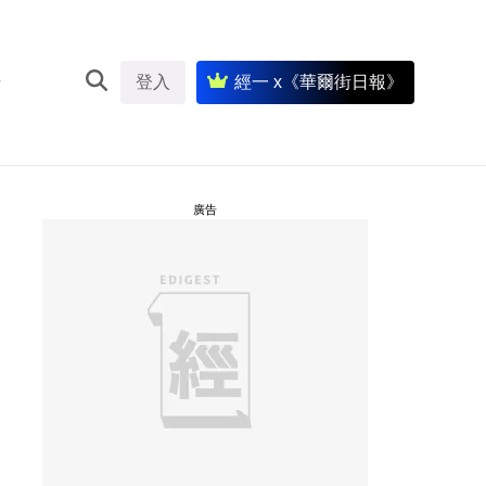
登入
經一 x《華爾街日報》
廣告