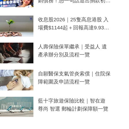
銷債務！憑一句話道出捐款初
衷：加州26萬人接獲免債通知、
一度被誤當詐騙手段
收息股2026｜25隻高息港股 入
場費$1144起＋回報高達9.93
厘！持續更新
人壽保險保單繼承｜受益人 遺
產承辦分別及流程一覽
自願醫保支氣管炎索償｜住院保
障範圍及申請流程一覽
藍十字旅遊保險比較｜智在遊
尊尚 智選 郵輪計劃保障額一覽