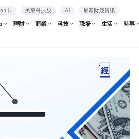
mon卡
美股科技股
AI
最新財經資訊
市
理財
商業
科技
職場
生活
時事