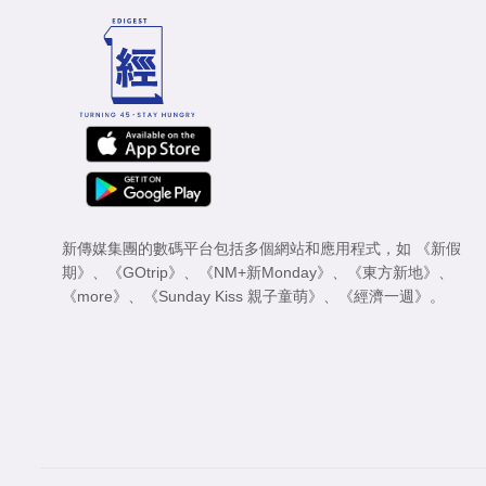
新傳媒集團的數碼平台包括多個網站和應用程式，如
《新假
期》
、
《GOtrip》
、
《NM+新Monday》
、
《東方新地》
、
《more》
、
《Sunday Kiss 親子童萌》
、
《經濟一週》
。