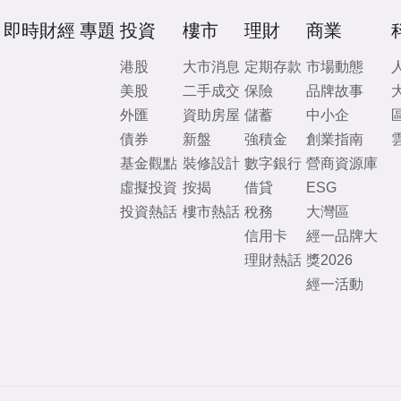
即時財經
專題
投資
樓市
理財
商業
港股
大市消息
定期存款
市場動態
美股
二手成交
保險
品牌故事
外匯
資助房屋
儲蓄
中小企
債券
新盤
強積金
創業指南
基金觀點
裝修設計
數字銀行
營商資源庫
虛擬投資
按揭
借貸
ESG
投資熱話
樓市熱話
稅務
大灣區
信用卡
經一品牌大
理財熱話
獎2026
經一活動