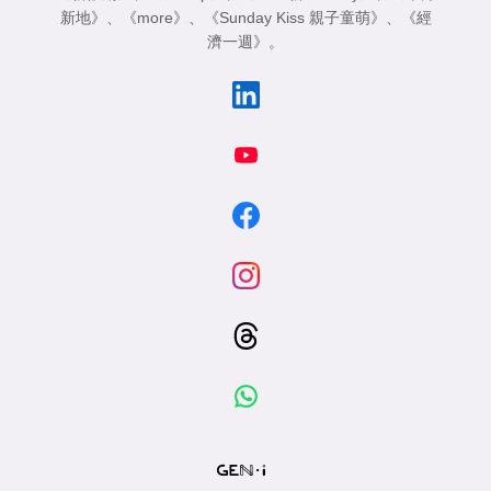
新地》
、
《more》
、
《Sunday Kiss 親子童萌》
、
《經
濟一週》
。