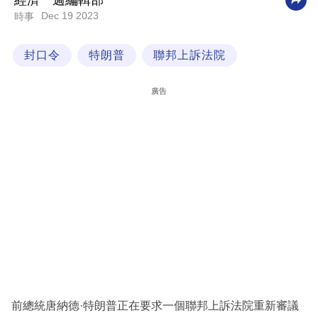
經濟一週編輯部
Dec 19 2023
時事
科
技
封口令
特朗普
聯邦上訴法院
職
場
廣告
生
活
時
事
專
欄
訂
閱
專
前總統唐納德·特朗普正在要求一個聯邦上訴法院重新審議
區