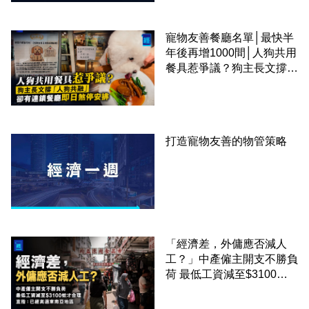
寵物友善餐廳名單│最快半
年後再增1000間│人狗共用
餐具惹爭議？狗主長文撐
「人狗共融」 卻有連鎖餐
廳即日煞停安排
打造寵物友善的物管策略
「經濟差，外傭應否減人
工？」中產僱主開支不勝負
荷 最低工資減至$3100蚊
才合理：已經高過東南亞地
區