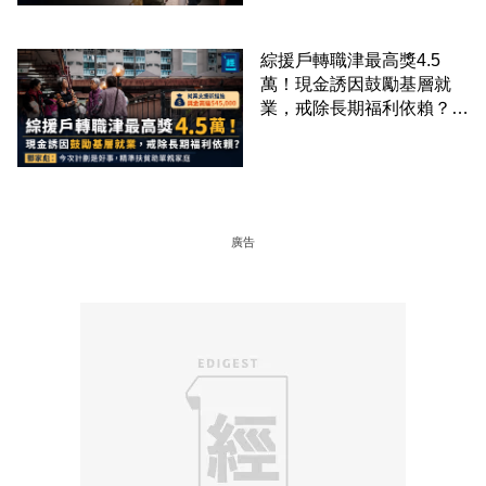
綜援戶轉職津最高獎4.5
萬！現金誘因鼓勵基層就
業，戒除長期福利依賴？鄧
家彪：今次計劃是好事，精
準扶貧助單親家庭
廣告