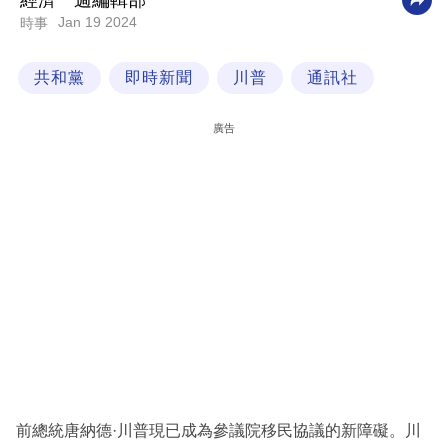
經濟一週編輯部
Jan 19 2024
時事
科
技
共和黨
即時新聞
川普
通訊社
職
場
廣告
生
活
時
事
專
欄
訂
閱
專
前總統唐納德·川普現已成為參議院移民協議的新障礙。川
區