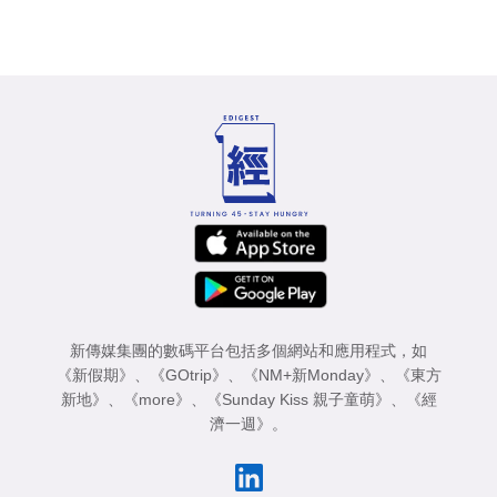
新傳媒集團的數碼平台包括多個網站和應用程式，如
《新假期》
、
《GOtrip》
、
《NM+新Monday》
、
《東方
新地》
、
《more》
、
《Sunday Kiss 親子童萌》
、
《經
濟一週》
。