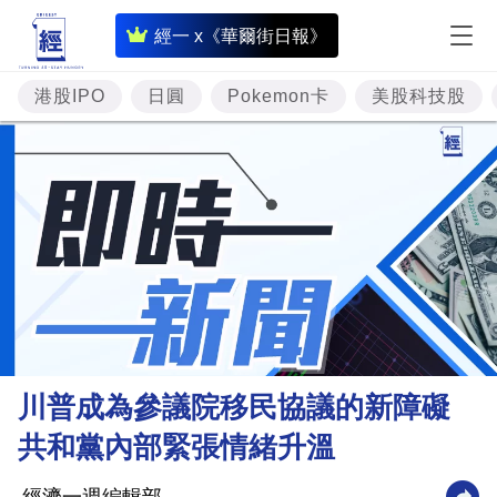
即
經一 x《華爾街日報》
時
財
港股IPO
日圓
Pokemon卡
美股科技股
經
專
題
投
資
樓
市
理
川普成為參議院移民協議的新障礙
財
共和黨內部緊張情緒升溫
商
業