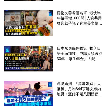
寵物友善餐廳名單│最快半
年後再增1000間│人狗共用
餐具惹爭議？狗主長文撐
「人狗共融」 卻有連鎖餐
廳即日煞停安排
日本永居條件收緊│收入日
語全面加辣、申請人須繳納
30年「厚生年金」！配偶
申請快變慢 趕絕境外土豪
課金移居
跨境婚姻│「港港婚姻」大
落後、月均844宗港女嫁內
地男！遲婚不婚又關樓價
事？高鐵撮合跨境中港配