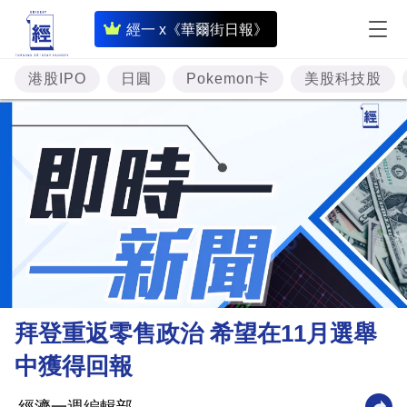
即
經一 x《華爾街日報》
時
財
港股IPO
日圓
Pokemon卡
美股科技股
經
專
題
投
資
樓
市
理
拜登重返零售政治 希望在11月選舉
財
中獲得回報
商
業