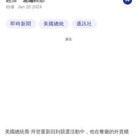
經濟一週編輯部
Jan 20 2024
時事
科
技
即時新聞
美國總統
通訊社
職
場
廣告
生
活
時
事
專
欄
訂
閱
專
美國總統喬·拜登重新回到競選活動中，他在餐廳的外賣櫃
區