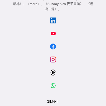
新地》
、
《more》
、
《Sunday Kiss 親子童萌》
、
《經
濟一週》
。