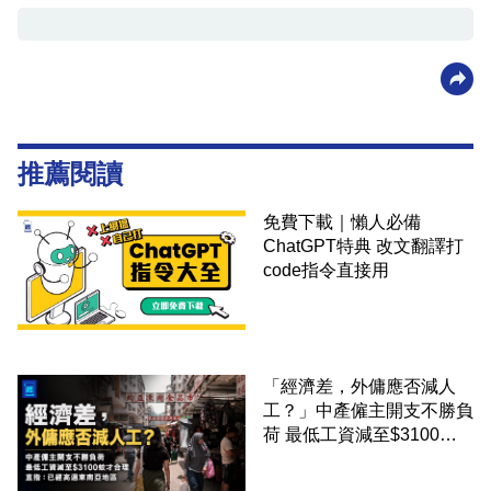
推薦閱讀
免費下載｜懶人必備
ChatGPT特典 改文翻譯打
code指令直接用
「經濟差，外傭應否減人
工？」中產僱主開支不勝負
荷 最低工資減至$3100蚊
才合理：已經高過東南亞地
區