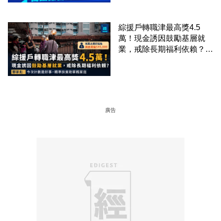
綜援戶轉職津最高獎4.5
萬！現金誘因鼓勵基層就
業，戒除長期福利依賴？鄧
家彪：今次計劃是好事，精
準扶貧助單親家庭
廣告