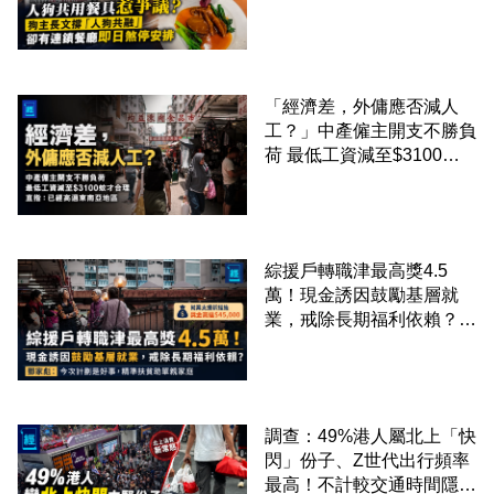
「人狗共融」 卻有連鎖餐
廳即日煞停安排
「經濟差，外傭應否減人
工？」中產僱主開支不勝負
荷 最低工資減至$3100蚊
才合理：已經高過東南亞地
區
綜援戶轉職津最高獎4.5
萬！現金誘因鼓勵基層就
業，戒除長期福利依賴？鄧
家彪：今次計劃是好事，精
準扶貧助單親家庭
調查：49%港人屬北上「快
閃」份子、Z世代出行頻率
最高！不計較交通時間隱形