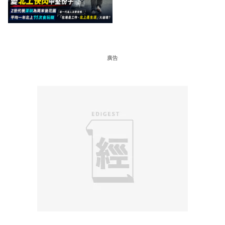
成本 跨境擁抱大灣區生活
圈
廣告