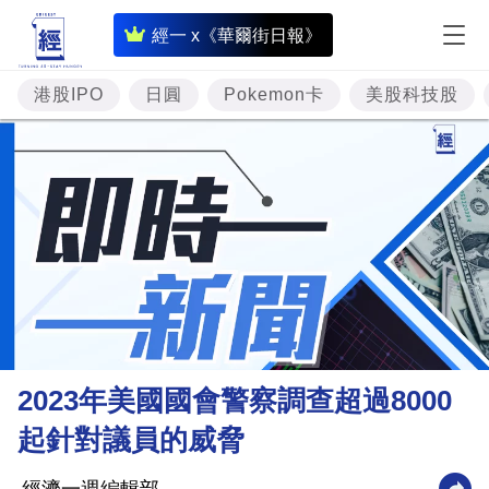
即
經一 x《華爾街日報》
時
財
港股IPO
日圓
Pokemon卡
美股科技股
經
專
題
投
資
樓
市
理
2023年美國國會警察調查超過8000
財
起針對議員的威脅
商
業