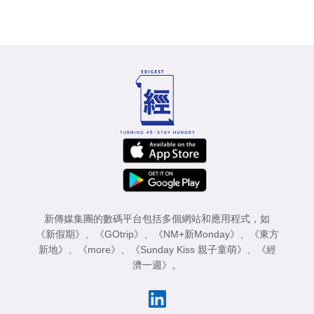
新傳媒集團的數碼平台包括多個網站和應用程式，如
《新假期》
、
《GOtrip》
、
《NM+新Monday》
、
《東方
新地》
、
《more》
、
《Sunday Kiss 親子童萌》
、
《經
濟一週》
。