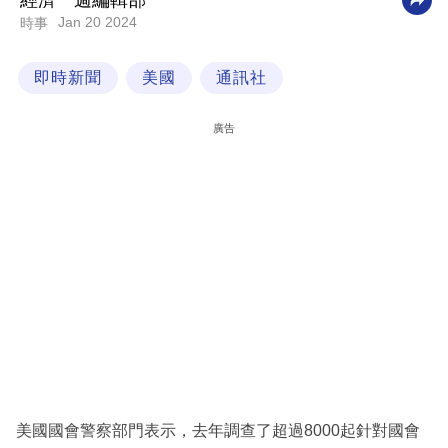
經濟一週編輯部
Jan 20 2024
時事
科
技
即時新聞
美國
通訊社
職
場
廣告
生
活
時
事
專
欄
訂
閱
專
美國國會警察部門表示，去年調查了超過8000起針對國會
區