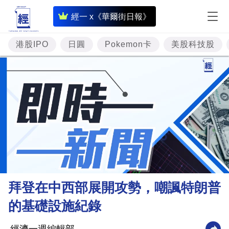
即
經一 x《華爾街日報》
時
財
港股IPO
日圓
Pokemon卡
美股科技股
經
專
題
投
資
樓
市
理
拜登在中西部展開攻勢，嘲諷特朗普
財
的基礎設施紀錄
商
業