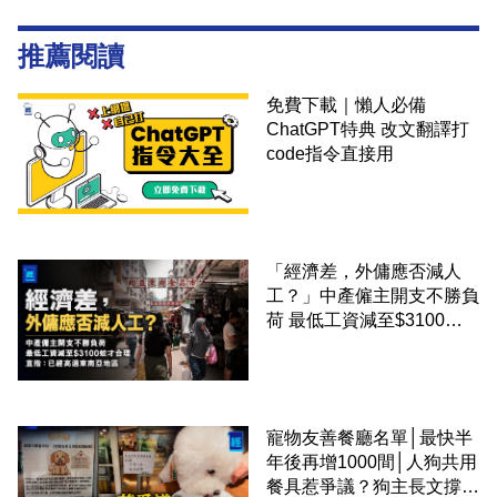
推薦閱讀
免費下載｜懶人必備
ChatGPT特典 改文翻譯打
code指令直接用
「經濟差，外傭應否減人
工？」中產僱主開支不勝負
荷 最低工資減至$3100蚊
才合理：已經高過東南亞地
區
寵物友善餐廳名單│最快半
年後再增1000間│人狗共用
餐具惹爭議？狗主長文撐