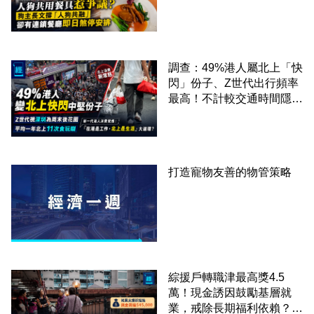
「人狗共融」 卻有連鎖餐
廳即日煞停安排
調查：49%港人屬北上「快
閃」份子、Z世代出行頻率
最高！不計較交通時間隱形
成本 跨境擁抱大灣區生活
圈
打造寵物友善的物管策略
綜援戶轉職津最高獎4.5
萬！現金誘因鼓勵基層就
業，戒除長期福利依賴？鄧