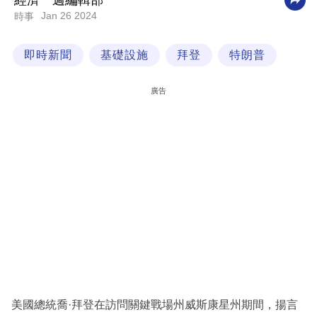
經濟一週編輯部
Jan 26 2024
時事
科
技
即時新聞
基礎設施
拜登
特朗普
職
場
廣告
生
活
時
事
專
欄
訂
閱
專
美國總統喬·拜登在訪問關鍵戰場州威斯康星州期間，揚言
區