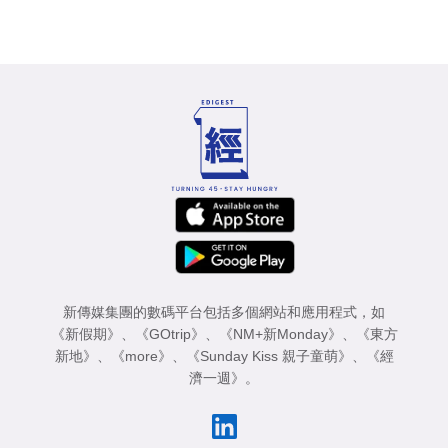
新傳媒集團的數碼平台包括多個網站和應用程式，如
《新假期》
、
《GOtrip》
、
《NM+新Monday》
、
《東方
新地》
、
《more》
、
《Sunday Kiss 親子童萌》
、
《經
濟一週》
。