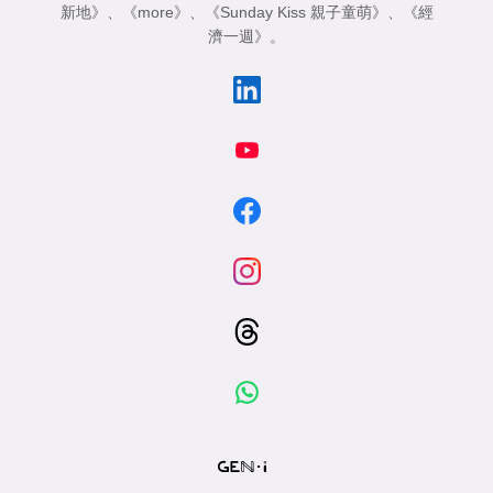
新地》
、
《more》
、
《Sunday Kiss 親子童萌》
、
《經
濟一週》
。