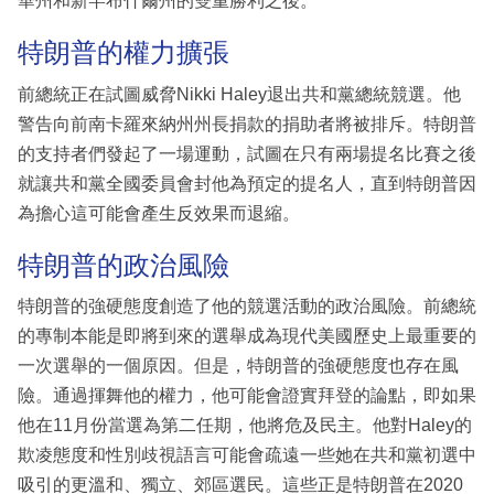
華州和新罕布什爾州的雙重勝利之後。
特朗普的權力擴張
前總統正在試圖威脅Nikki Haley退出共和黨總統競選。他
警告向前南卡羅來納州州長捐款的捐助者將被排斥。特朗普
的支持者們發起了一場運動，試圖在只有兩場提名比賽之後
就讓共和黨全國委員會封他為預定的提名人，直到特朗普因
為擔心這可能會產生反效果而退縮。
特朗普的政治風險
特朗普的強硬態度創造了他的競選活動的政治風險。前總統
的專制本能是即將到來的選舉成為現代美國歷史上最重要的
一次選舉的一個原因。但是，特朗普的強硬態度也存在風
險。通過揮舞他的權力，他可能會證實拜登的論點，即如果
他在11月份當選為第二任期，他將危及民主。他對Haley的
欺凌態度和性別歧視語言可能會疏遠一些她在共和黨初選中
吸引的更溫和、獨立、郊區選民。這些正是特朗普在2020