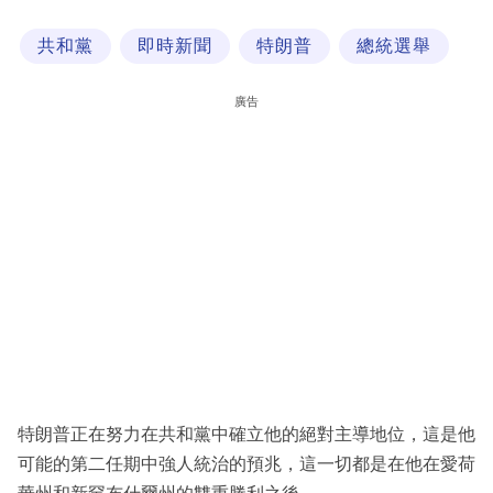
科
共和黨
即時新聞
特朗普
總統選舉
技
職
廣告
場
生
活
時
事
專
欄
訂
閱
特朗普正在努力在共和黨中確立他的絕對主導地位，這是他
專
可能的第二任期中強人統治的預兆，這一切都是在他在愛荷
區