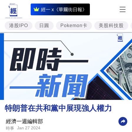
即
經一 x《華爾街日報》
時
財
港股IPO
日圓
Pokemon卡
美股科技股
經
專
題
投
資
樓
市
理
特朗普在共和黨中展現強人權力
財
商
經濟一週編輯部
Jan 27 2024
時事
業