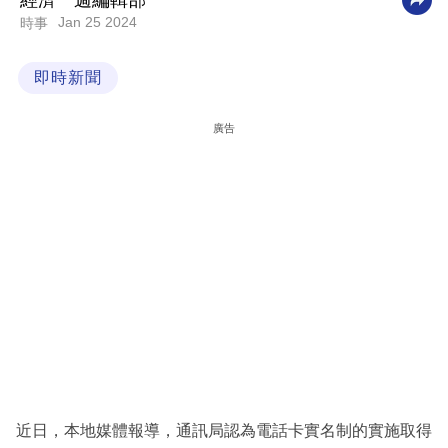
經濟一週編輯部
Jan 25 2024
時事
科
技
即時新聞
職
場
廣告
生
活
時
事
專
欄
訂
閱
專
近日，本地媒體報導，通訊局認為電話卡實名制的實施取得
區