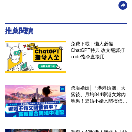
推薦閱讀
免費下載｜懶人必備
ChatGPT特典 改文翻譯打
code指令直接用
跨境婚姻│「港港婚姻」大
落後、月均844宗港女嫁內
地男！遲婚不婚又關樓價
事？高鐵撮合跨境中港配