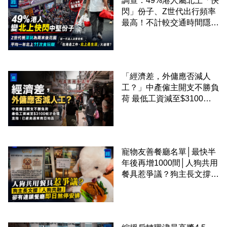
調查：49%港人屬北上「快
閃」份子、Z世代出行頻率
最高！不計較交通時間隱形
成本 跨境擁抱大灣區生活
圈
「經濟差，外傭應否減人
工？」中產僱主開支不勝負
荷 最低工資減至$3100蚊
才合理：已經高過東南亞地
區
寵物友善餐廳名單│最快半
年後再增1000間│人狗共用
餐具惹爭議？狗主長文撐
「人狗共融」 卻有連鎖餐
廳即日煞停安排