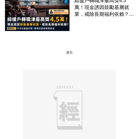
綜援戶轉職津最高獎4.5
萬！現金誘因鼓勵基層就
業，戒除長期福利依賴？鄧
家彪：今次計劃是好事，精
準扶貧助單親家庭
廣告