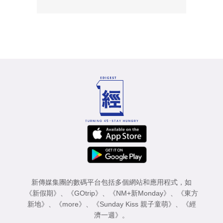
新傳媒集團的數碼平台包括多個網站和應用程式，如
《新假期》
、
《GOtrip》
、
《NM+新Monday》
、
《東方
新地》
、
《more》
、
《Sunday Kiss 親子童萌》
、
《經
濟一週》
。