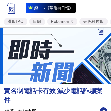
即
經一 x《華爾街日報》
時
財
港股IPO
日圓
Pokemon卡
美股科技股
經
專
題
投
資
樓
市
理
實名制電話卡有效 減少電話詐騙案
財
件
商
業