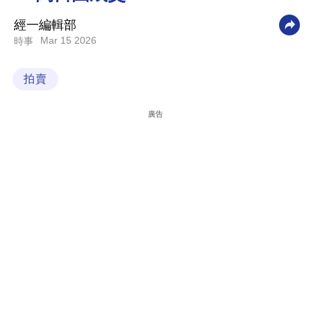
科
經一編輯部
技
Mar 15 2026
時事
職
拍賣
場
生
廣告
活
時
事
專
欄
訂
閱
專
區