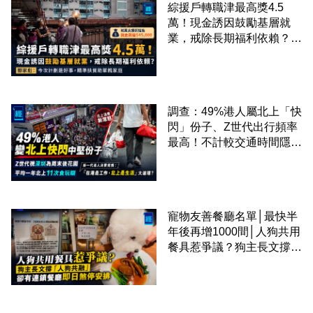
綜援戶轉職津最高獎4.5
萬！現金誘因鼓勵基層就
業，戒除長期福利依賴？鄧
家彪：今次計劃是好事，精
準扶貧助單親家庭
調查：49%港人屬北上「快
閃」份子、Z世代出行頻率
最高！不計較交通時間隱形
成本 跨境擁抱大灣區生活
圈
寵物友善餐廳名單│最快半
年後再增1000間│人狗共用
餐具惹爭議？狗主長文撐
「人狗共融」 卻有連鎖餐
廳即日煞停安排