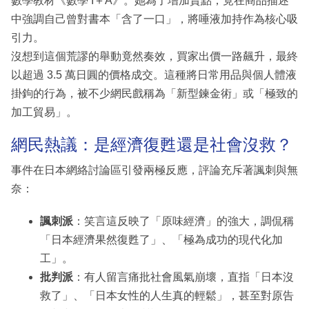
數學教材《數學 I＋A》。她為了增加賣點，竟在商品描述
中強調自己曾對書本「含了一口」，將唾液加持作為核心吸
引力。
沒想到這個荒謬的舉動竟然奏效，買家出價一路飆升，最終
以超過 3.5 萬日圓的價格成交。這種將日常用品與個人體液
掛鉤的行為，被不少網民戲稱為「新型鍊金術」或「極致的
加工貿易」。
網民熱議：是經濟復甦還是社會沒救？
事件在日本網絡討論區引發兩極反應，評論充斥著諷刺與無
奈：
諷刺派
：笑言這反映了「原味經濟」的強大，調侃稱
「日本經濟果然復甦了」、「極為成功的現代化加
工」。
批判派
：有人留言痛批社會風氣崩壞，直指「日本沒
救了」、「日本女性的人生真的輕鬆」，甚至對原告