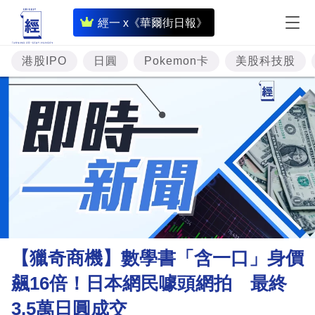
即
經一 x《華爾街日報》
時
財
港股IPO
日圓
Pokemon卡
美股科技股
經
專
題
投
資
樓
市
理
【獵奇商機】數學書「含一口」身價
財
飆16倍！日本網民噱頭網拍 最終
商
3.5萬日圓成交
業