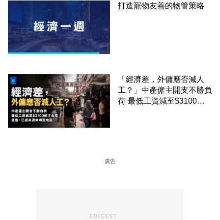
打造寵物友善的物管策略
「經濟差，外傭應否減人
工？」中產僱主開支不勝負
荷 最低工資減至$3100蚊
才合理：已經高過東南亞地
區
廣告