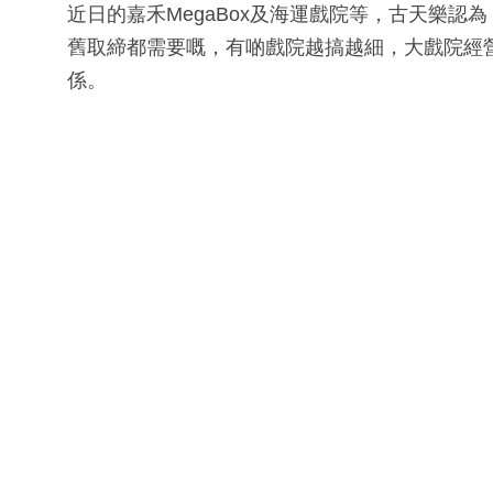
近日的嘉禾MegaBox及海運戲院等，古天樂
舊取締都需要嘅，有啲戲院越搞越細，大戲院經
係。