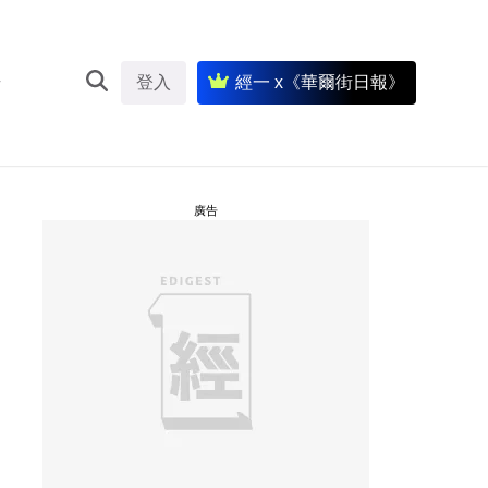
登入
經一 x《華爾街日報》
廣告