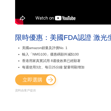
限時優惠：美國FDA認證 激光
美國amazon鎖量及評價No. 1
輸入「NMG100」優惠碼額外減$100
香港用家真實試用 8週後效果已經顯著
每週使用3次、每日25分鐘 髮量明顯增加
立即選購
資料由客戶提供