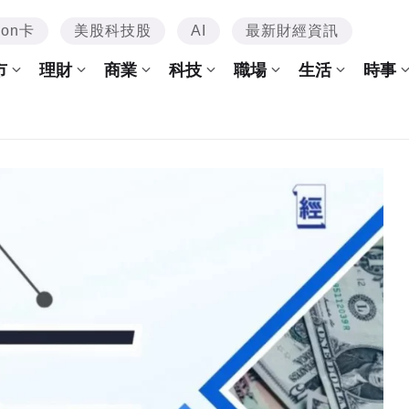
mon卡
美股科技股
AI
最新財經資訊
市
理財
商業
科技
職場
生活
時事