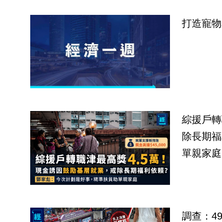
打造寵物
綜援戶轉
除長期福
單親家庭
調查：4