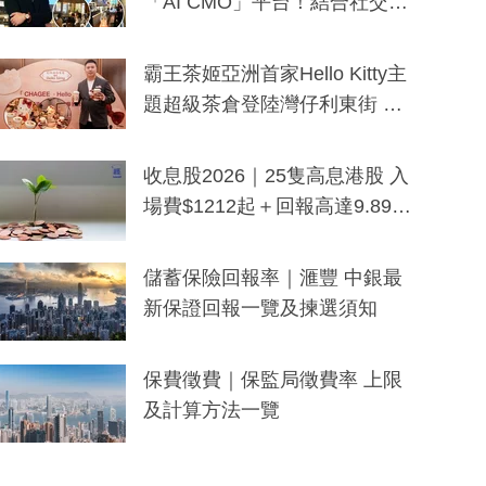
「AI CMO」平台！結合社交聆
聽與廣東話大模型 助中小企數
分鐘生成「貼地」宣傳短片
霸王茶姬亞洲首家Hello Kitty主
題超級茶倉登陸灣仔利東街 推
出首創「伯爵紅茶色」Hello Kitt
y及香港限定特調系列
收息股2026｜25隻高息港股 入
場費$1212起＋回報高達9.89
厘！持續更新
儲蓄保險回報率｜滙豐 中銀最
新保證回報一覽及揀選須知
保費徵費｜保監局徵費率 上限
及計算方法一覽