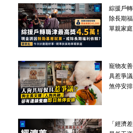
綜援戶轉
除長期福
單親家庭
寵物友善
具惹爭議
煞停安排
「經濟差