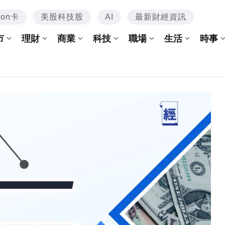
mon卡
美股科技股
AI
最新財經資訊
市
理財
商業
科技
職場
生活
時事