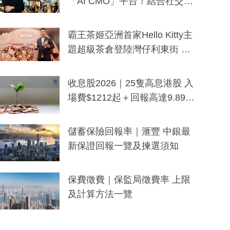
「AI CMO」平台！結合社交聆
聽與廣東話大模型 助中小企數
分鐘生成「貼地」宣傳短片
霸王茶姬亞洲首家Hello Kitty主
題超級茶倉登陸灣仔利東街 推
出首創「伯爵紅茶色」Hello Kitt
y及香港限定特調系列
收息股2026｜25隻高息港股 入
場費$1212起＋回報高達9.89
厘！持續更新
儲蓄保險回報率｜滙豐 中銀最
新保證回報一覽及揀選須知
保費徵費｜保監局徵費率 上限
及計算方法一覽