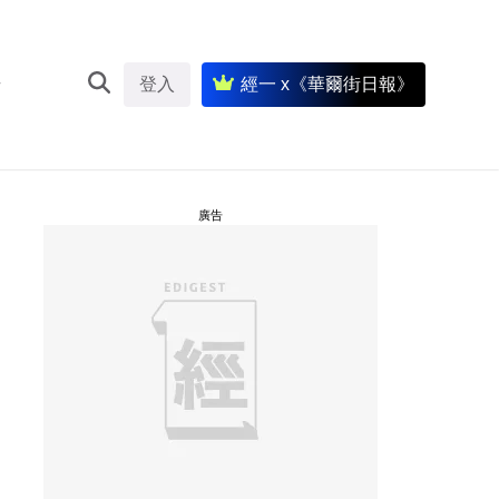
登入
經一 x《華爾街日報》
廣告