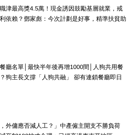
職津最高獎4.5萬！現金誘因鼓勵基層就業，戒
利依賴？鄧家彪：今次計劃是好事，精準扶貧助
餐廳名單│最快半年後再增1000間│人狗共用餐
？狗主長文撐「人狗共融」 卻有連鎖餐廳即日
，外傭應否減人工？」中產僱主開支不勝負荷