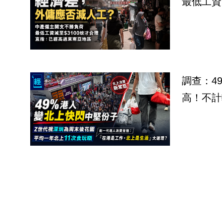
最低工資
調查：4
高！不計