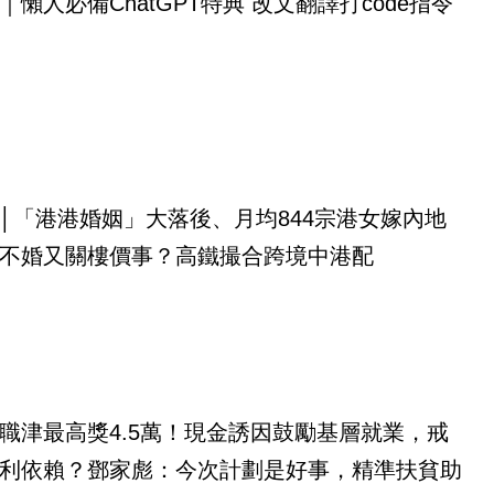
｜懶人必備ChatGPT特典 改文翻譯打code指令
│「港港婚姻」大落後、月均844宗港女嫁內地
不婚又關樓價事？高鐵撮合跨境中港配
職津最高獎4.5萬！現金誘因鼓勵基層就業，戒
利依賴？鄧家彪：今次計劃是好事，精準扶貧助