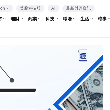
mon卡
美股科技股
AI
最新財經資訊
市
理財
商業
科技
職場
生活
時事