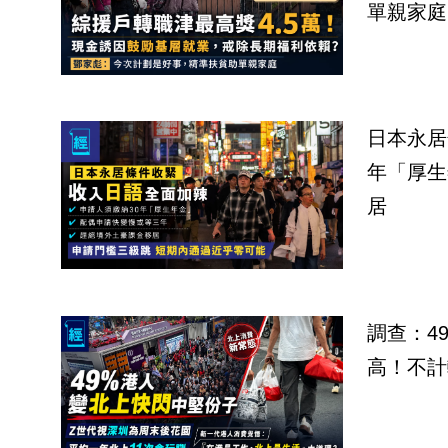
單親家庭
日本永居
年「厚生
居
調查：4
高！不計