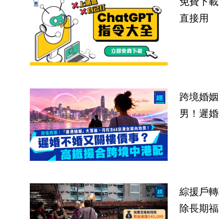
免費下載
直接用
跨境婚姻
男！遲婚
綜援戶轉
除長期福