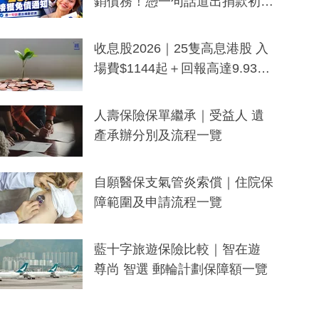
銷債務！憑一句話道出捐款初
衷：加州26萬人接獲免債通知、
一度被誤當詐騙手段
收息股2026｜25隻高息港股 入
場費$1144起＋回報高達9.93
厘！持續更新
人壽保險保單繼承｜受益人 遺
產承辦分別及流程一覽
自願醫保支氣管炎索償｜住院保
障範圍及申請流程一覽
藍十字旅遊保險比較｜智在遊
尊尚 智選 郵輪計劃保障額一覽