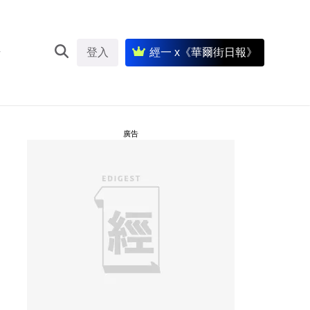
登入
經一 x《華爾街日報》
廣告