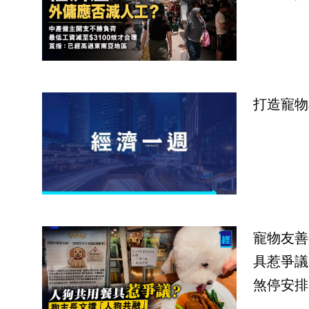
打造寵物
寵物友善
具惹爭議
煞停安排