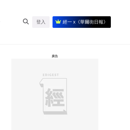
登入
經一 x《華爾街日報》
廣告