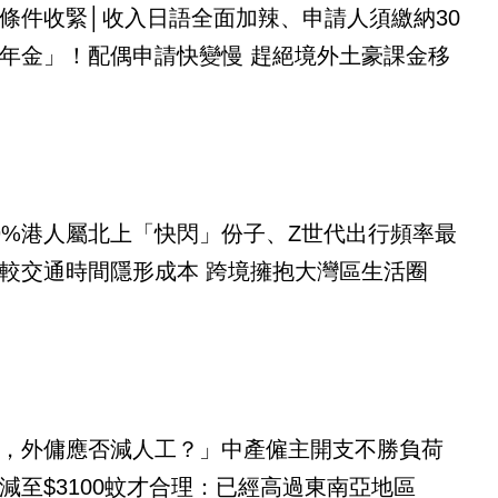
條件收緊│收入日語全面加辣、申請人須繳納30
年金」！配偶申請快變慢 趕絕境外土豪課金移
9%港人屬北上「快閃」份子、Z世代出行頻率最
較交通時間隱形成本 跨境擁抱大灣區生活圈
，外傭應否減人工？」中產僱主開支不勝負荷
減至$3100蚊才合理：已經高過東南亞地區