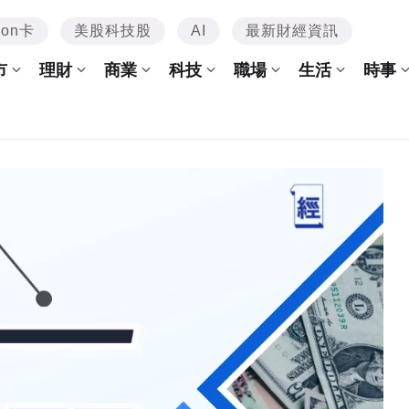
mon卡
美股科技股
AI
最新財經資訊
市
理財
商業
科技
職場
生活
時事