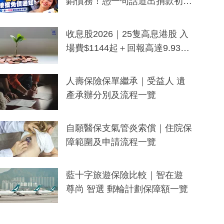
銷債務！憑一句話道出捐款初
衷：加州26萬人接獲免債通知、
一度被誤當詐騙手段
收息股2026｜25隻高息港股 入
場費$1144起＋回報高達9.93
厘！持續更新
人壽保險保單繼承｜受益人 遺
產承辦分別及流程一覽
自願醫保支氣管炎索償｜住院保
障範圍及申請流程一覽
藍十字旅遊保險比較｜智在遊
尊尚 智選 郵輪計劃保障額一覽