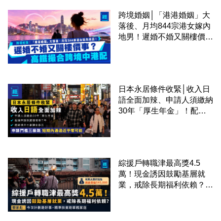
跨境婚姻│「港港婚姻」大
落後、月均844宗港女嫁內
地男！遲婚不婚又關樓價
事？高鐵撮合跨境中港配
日本永居條件收緊│收入日
語全面加辣、申請人須繳納
30年「厚生年金」！配偶
申請快變慢 趕絕境外土豪
課金移居
綜援戶轉職津最高獎4.5
萬！現金誘因鼓勵基層就
業，戒除長期福利依賴？鄧
家彪：今次計劃是好事，精
準扶貧助單親家庭