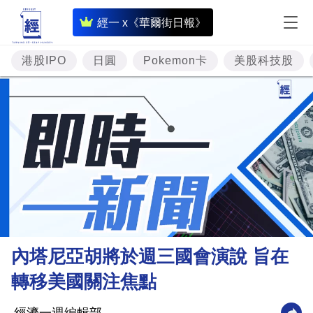
即
經一 x《華爾街日報》
時
財
港股IPO
日圓
Pokemon卡
美股科技股
經
專
題
投
資
樓
市
理
內塔尼亞胡將於週三國會演說 旨在
財
轉移美國關注焦點
商
業