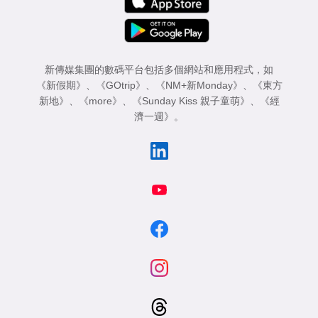
新傳媒集團的數碼平台包括多個網站和應用程式，如
《新假期》
、
《GOtrip》
、
《NM+新Monday》
、
《東方
新地》
、
《more》
、
《Sunday Kiss 親子童萌》
、
《經
濟一週》
。