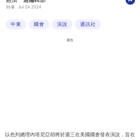
經濟一週編輯部
Jul 24 2024
時事
科
技
中東
國會
演說
通訊社
職
場
廣告
生
活
時
事
專
欄
訂
閱
專
以色列總理內塔尼亞胡將於週三在美國國會發表演說，旨在
區