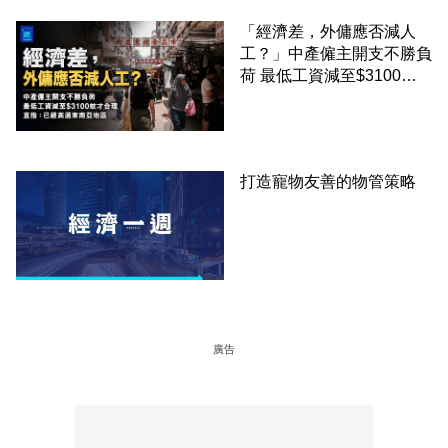
「經濟差，外傭應否減人
工？」中產僱主開支不勝負
荷 最低工資減至$3100蚊
才合理：已經高過東南亞地
區
打造寵物友善的物管策略
廣告