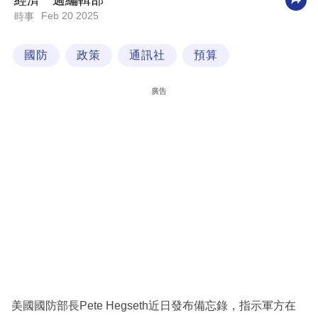
經濟一週編輯部
Feb 20 2025
時事
科
技
國防
政策
通訊社
預算
職
場
廣告
生
活
時
事
專
欄
訂
閱
專
美國國防部長Pete Hegseth近日發布備忘錄，指示軍方在
區