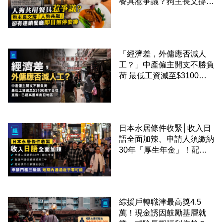
餐具惹爭議？狗主長文撐
「人狗共融」 卻有連鎖餐
廳即日煞停安排
「經濟差，外傭應否減人
工？」中產僱主開支不勝負
荷 最低工資減至$3100蚊
才合理：已經高過東南亞地
區
日本永居條件收緊│收入日
語全面加辣、申請人須繳納
30年「厚生年金」！配偶
申請快變慢 趕絕境外土豪
課金移居
綜援戶轉職津最高獎4.5
萬！現金誘因鼓勵基層就