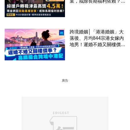
業，戒除長期福利依賴？鄧
家彪：今次計劃是好事，精
準扶貧助單親家庭
跨境婚姻│「港港婚姻」大
落後、月均844宗港女嫁內
地男！遲婚不婚又關樓價
事？高鐵撮合跨境中港配
廣告