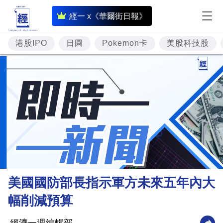
即
經一 x《華爾街日報》
時
財
港股IPO
日圓
Pokemon卡
美股科技股
經
專
題
投
資
樓
市
理
美國國防部長指示軍方未來五年內大
財
幅削減預算
商
業