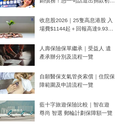
銷債務！憑一句話道出捐款初
衷：加州26萬人接獲免債通知、
一度被誤當詐騙手段
收息股2026｜25隻高息港股 入
場費$1144起＋回報高達9.93
厘！持續更新
人壽保險保單繼承｜受益人 遺
產承辦分別及流程一覽
自願醫保支氣管炎索償｜住院保
障範圍及申請流程一覽
藍十字旅遊保險比較｜智在遊
尊尚 智選 郵輪計劃保障額一覽