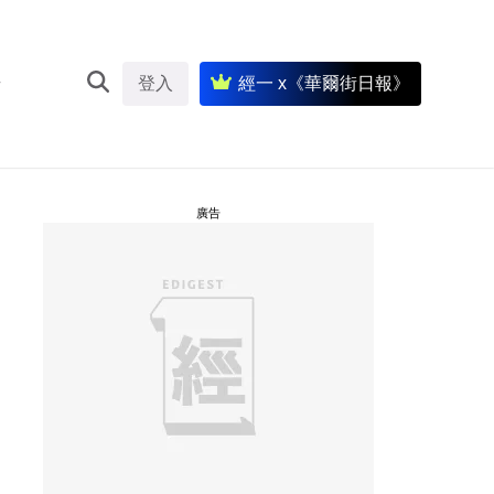
登入
經一 x《華爾街日報》
廣告