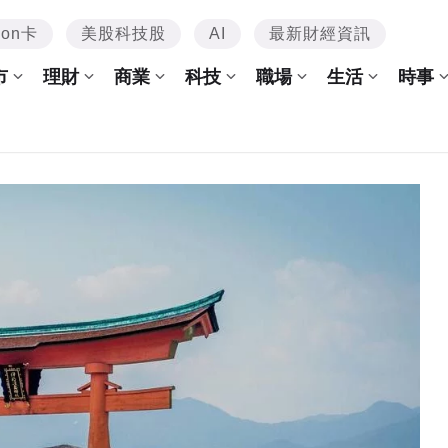
mon卡
美股科技股
AI
最新財經資訊
市
理財
商業
科技
職場
生活
時事