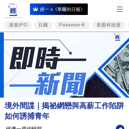
即
經一 x《華爾街日報》
時
財
港股IPO
日圓
Pokemon卡
美股科技股
經
專
題
投
資
樓
市
理
境外間諜｜揭祕網戀與高薪工作陷阱
財
如何誘捕青年
商
業