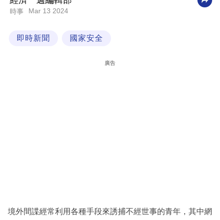
經濟一週編輯部
Mar 13 2024
時事
科
技
即時新聞
國家安全
職
場
廣告
生
活
時
事
專
欄
訂
閱
專
境外間諜經常利用各種手段來誘捕不經世事的青年，其中網
區